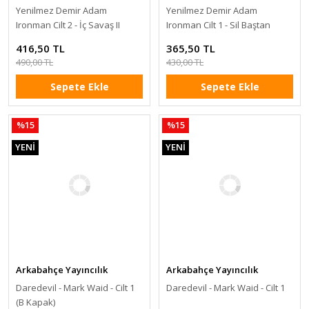
Yenilmez Demir Adam
Yenilmez Demir Adam
Ironman Cilt 2 - İç Savaş II
Ironman Cilt 1 - Sil Baştan
416,50 TL
365,50 TL
490,00 TL
430,00 TL
Sepete Ekle
Sepete Ekle
%15
%15
YENİ
YENİ
Arkabahçe Yayıncılık
Arkabahçe Yayıncılık
Daredevil - Mark Waid - Cilt 1
Daredevil - Mark Waid - Cilt 1
(B Kapak)