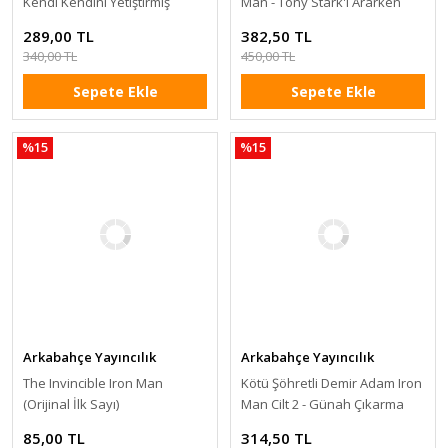
Kendi Kendini Yetiştirmiş
Man - Tony Stark'ı Ararken
289,00 TL
382,50 TL
340,00 TL
450,00 TL
Sepete Ekle
Sepete Ekle
%15
%15
Arkabahçe Yayıncılık
Arkabahçe Yayıncılık
The Invincible Iron Man
Kötü Şöhretli Demir Adam Iron
(Orijinal İlk Sayı)
Man Cilt 2 - Günah Çıkarma
85,00 TL
314,50 TL