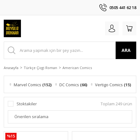
0505 441 62 18
ARA
Anasayfa
Türkçe Çizgi Roman
American Comics
Marvel Comics
(152)
DC Comics
(66)
Vertigo Comics
(15)
Stoktakiler
Toplam 249 ürün
%15