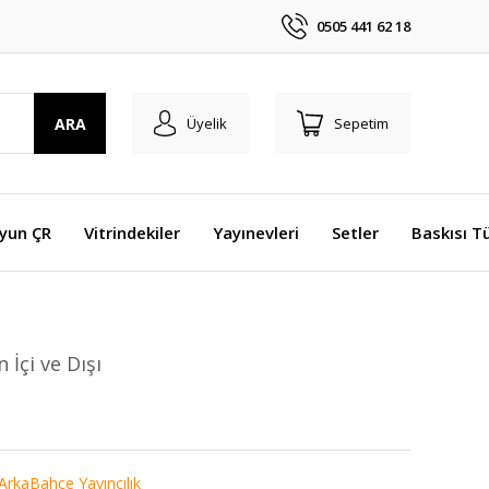
0505 441 62 18
ARA
Üyelik
Sepetim
Oyun ÇR
Vitrindekiler
Yayınevleri
Setler
Baskısı T
 İçi ve Dışı
ArkaBahçe Yayıncılık