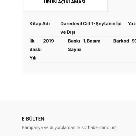
ÜRÜN AÇIKLAMASI
Kitap Adı
Daredevil Cilt 1-Şeytanın İçi
Yaz
ve Dışı
İlk
2019
Baskı
1. Basım
Barkod
9
Baskı
Sayısı
Yılı
Bu ürünün fiyat bilgisi, resim, ürün açıklamalarında ve diğ
Görüş ve önerileriniz için teşekkür ederiz.
Ürün resmi kalitesiz, bozuk veya görüntülenemiyor.
Ürün açıklamasında eksik bilgiler bulunuyor.
E-BÜLTEN
Ürün bilgilerinde hatalar bulunuyor.
Kampanya ve duyurulardan ilk siz haberdar olun!
Ürün fiyatı diğer sitelerden daha pahalı.