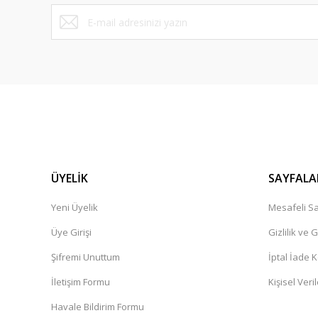
Bu ürüne benzer farklı alternatifler olmalı.
ÜYELİK
SAYFALA
Yeni Üyelik
Mesafeli Sa
Üye Girişi
Gizlilik ve 
Şifremi Unuttum
İptal İade K
İletişim Formu
Kişisel Veril
Havale Bildirim Formu