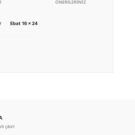
İ
ÖNERİLERİNİZ
r
Ebat
16 x 24
ıza iletebilirsiniz.
A
lı çıkın!