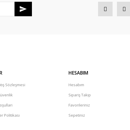
Gönder
R
HESABIM
tış Sözleşmesi
Hesabım
Güvenlik
Sipariş Takip
oşullari
Favorileriniz
er Politikası
Sepetiniz