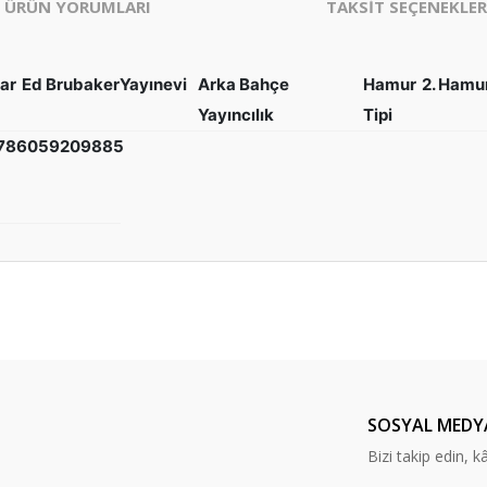
ÜRÜN YORUMLARI
TAKSİT SEÇENEKLER
ar
Ed Brubaker
Yayınevi
Arka Bahçe
Hamur
2. Hamu
Yayıncılık
Tipi
786059209885
er konularda yetersiz gördüğünüz noktaları öneri formunu kullanarak tarafım
Bu ürüne ilk yorumu siz yapın!
Yorum Yaz
SOSYAL MEDY
Bizi takip edin, kâr