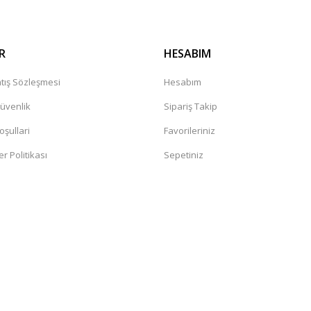
R
HESABIM
tış Sözleşmesi
Hesabım
Güvenlik
Sipariş Takip
oşullari
Favorileriniz
er Politikası
Sepetiniz