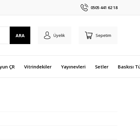
0505 441 62 18
ARA
Üyelik
Sepetim
Oyun ÇR
Vitrindekiler
Yayınevleri
Setler
Baskısı T