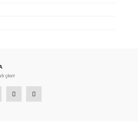
A
lı çıkın!