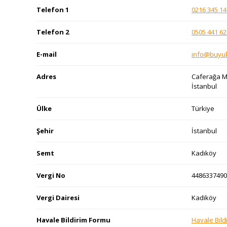
Telefon 1
0216 345 14
Telefon 2
0505 441 62
E-mail
info@buyul
Adres
Caferağa Ma
İstanbul
Ülke
Türkiye
Şehir
İstanbul
Semt
Kadıköy
Vergi No
4486337490
Vergi Dairesi
Kadiköy
Havale Bildirim Formu
Havale Bild