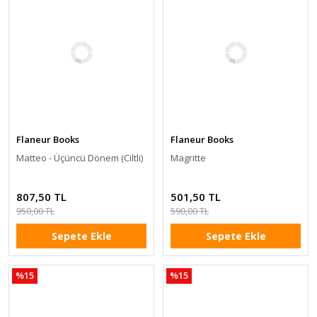
Flaneur Books
Flaneur Books
Matteo - Üçüncü Dönem (Ciltli)
Magritte
807,50 TL
501,50 TL
950,00 TL
590,00 TL
Sepete Ekle
Sepete Ekle
%15
%15