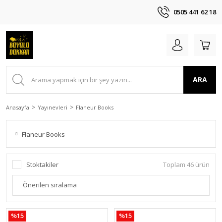
0505 441 62 18
ARA
Anasayfa
Yayınevleri
Flaneur Books
Flaneur Books
Stoktakiler
Toplam 46 ürün
%15
%15