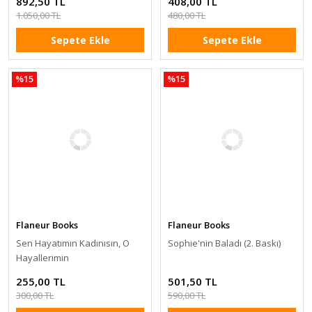
892,50 TL
408,00 TL
1.050,00 TL
480,00 TL
Sepete Ekle
Sepete Ekle
%15
%15
Flaneur Books
Flaneur Books
Sen Hayatımın Kadınısın, O
Sophie'nin Baladı (2. Baskı)
Hayallerimin
255,00 TL
501,50 TL
300,00 TL
590,00 TL