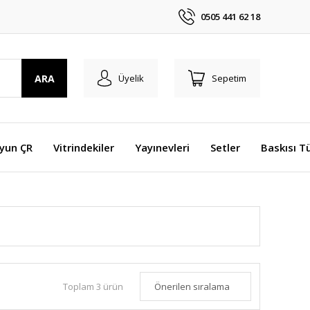
0505 441 62 18
ARA
Üyelik
Sepetim
Oyun ÇR
Vitrindekiler
Yayınevleri
Setler
Baskısı T
Toplam 3 ürün