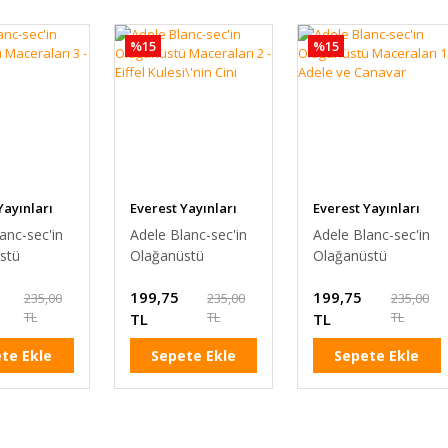
%15
%15
Yayınları
Everest Yayınları
Everest Yayınları
anc-sec'in
Adele Blanc-sec'in
Adele Blanc-sec'in
stü
Olağanüstü
Olağanüstü
rı 3 - Deli
Maceraları 2 - Eiffel
Maceraları 1 -
199,75
199,75
Kulesi\'nin Cini
Adele ve Canavar
235,00
235,00
235,00
TL
TL
TL
TL
TL
te Ekle
Sepete Ekle
Sepete Ekle