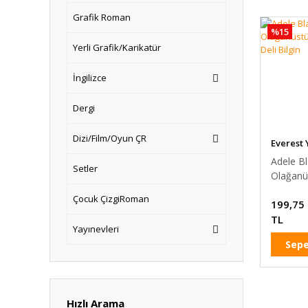
Grafik Roman
%15
Yerli Grafik/Karikatür
İngilizce
Dergi
Dizi/Film/Oyun ÇR
Everest 
Adele Bl
Setler
Olağanü
Macerala
Çocuk ÇizgiRoman
199,75
Bilgin
TL
Yayınevleri
Sepe
Hızlı Arama