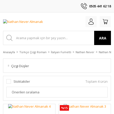
0505 441 62 18
ARA
Anasayfa
Türkçe Çizgi Roman
İtalyan Fumetti
Nathan Never
Nathan Ne
Çizgi Düşler
Stoktakiler
Toplam 4 ürün
%15