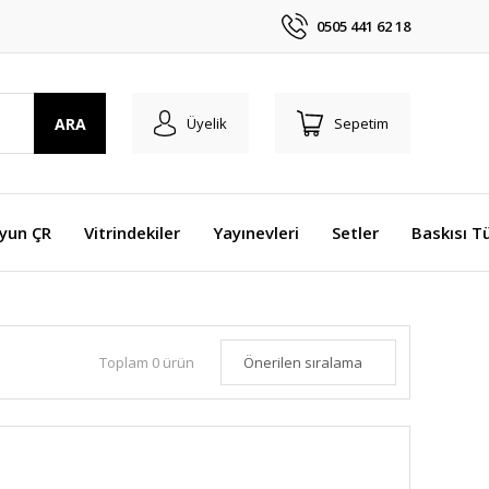
0505 441 62 18
ARA
Üyelik
Sepetim
Oyun ÇR
Vitrindekiler
Yayınevleri
Setler
Baskısı T
Toplam 0 ürün