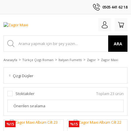
0505 441 62 18
ARA
Anasayfa
Türkçe Çizgi Roman
İtalyan Fumetti
Zagor
Zagor Maxi
Çizgi Düşler
Stoktakiler
Toplam 23 ürün
%15
%15