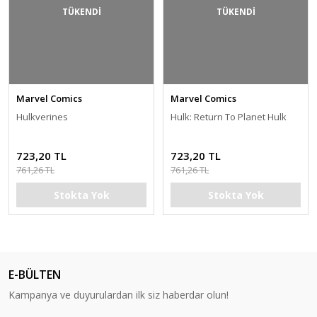
TÜKENDİ
TÜKENDİ
Marvel Comics
Marvel Comics
Hulkverines
Hulk: Return To Planet Hulk
723,20 TL
723,20 TL
761,26 TL
761,26 TL
Stokta Yok
Stokta Yok
E-BÜLTEN
Kampanya ve duyurulardan ilk siz haberdar olun!