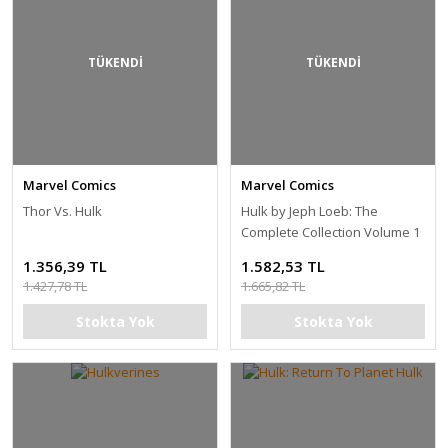
TÜKENDİ
TÜKENDİ
Marvel Comics
Marvel Comics
Thor Vs. Hulk
Hulk by Jeph Loeb: The
Complete Collection Volume 1
1.356,39 TL
1.582,53 TL
1.427,78 TL
1.665,82 TL
Stokta Yok
Stokta Yok