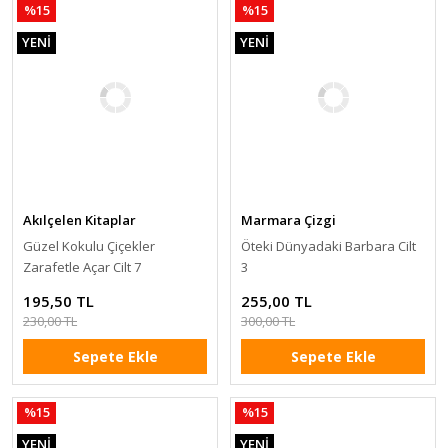
%15
%15
YENİ
YENİ
Akılçelen Kitaplar
Marmara Çizgi
Güzel Kokulu Çiçekler
Öteki Dünyadaki Barbara Cilt
Zarafetle Açar Cilt 7
3
195,50 TL
255,00 TL
230,00 TL
300,00 TL
Sepete Ekle
Sepete Ekle
%15
%15
YENİ
YENİ