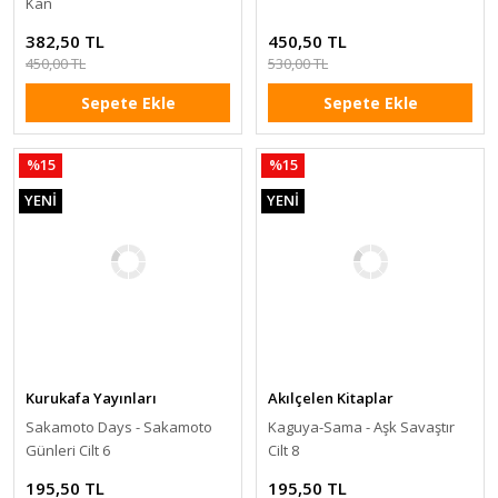
Kan
382,50 TL
450,50 TL
450,00 TL
530,00 TL
Sepete Ekle
Sepete Ekle
%15
%15
YENİ
YENİ
Kurukafa Yayınları
Akılçelen Kitaplar
Sakamoto Days - Sakamoto
Kaguya-Sama - Aşk Savaştır
Günleri Cilt 6
Cilt 8
195,50 TL
195,50 TL