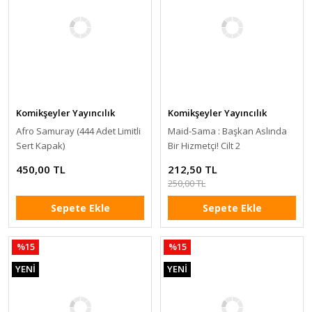
Komikşeyler Yayıncılık
Komikşeyler Yayıncılık
Afro Samuray (444 Adet Limitli
Maid-Sama : Başkan Aslında
Sert Kapak)
Bir Hizmetçi! Cilt 2
450,00 TL
212,50 TL
250,00 TL
Sepete Ekle
Sepete Ekle
%15
%15
YENİ
YENİ