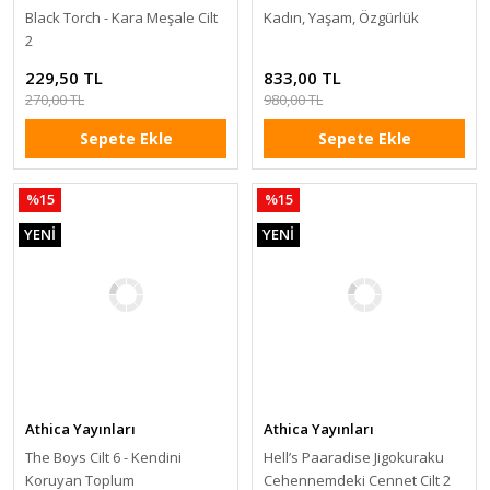
Black Torch - Kara Meşale Cilt
Kadın, Yaşam, Özgürlük
2
229,50 TL
833,00 TL
270,00 TL
980,00 TL
Sepete Ekle
Sepete Ekle
%15
%15
YENİ
YENİ
Athica Yayınları
Athica Yayınları
The Boys Cilt 6 - Kendini
Hell’s Paaradise Jigokuraku
Koruyan Toplum
Cehennemdeki Cennet Cilt 2