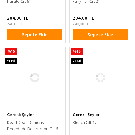
Naruto Cilt 61
Fairy Tail Cilt 21
204,00 TL
204,00 TL
240,00 TL
240,00 TL
Sepete Ekle
Sepete Ekle
%15
%15
YENİ
YENİ
Gerekli Şeyler
Gerekli Şeyler
Dead Dead Demons
Bleach Cilt 47
Dededede Destruction Cilt 6