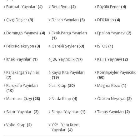
Baobab Yayınları
(4)
Beta Byou
(2)
Büyülü Fener
(4)
Çizgi Düşler
(3)
Desen Yayınları
(3)
DEX Kitap
(4)
Domingo Yayınevi
(4)
Eksik Parça Yayınları
Epsilon Yayınevi
(2)
(1)
Felix Koleksiyon
(3)
Gerekli Şeyler
(53)
İSTOS
(1)
İthaki Yayınları
(1)
JBC Yayıncılık
(17)
Kalila Yayınevi
(2)
Karakarga Yayınları
Kayıp Kıta Yayınları
Komikşeyler Yayıncılık
(7)
(19)
(60)
Kurukafa Yayınları
Lal Kitap
(30)
Magma Kozo
(1)
(10)
Marmara Çizgi
(28)
Nada Kitap
(4)
Ötüken Neşriyat
(2)
Satori Yayınları
(2)
Senpai Yayınları
(1)
Timaş Yayınları
(2)
Volto Kitap
(2)
YKY - Yapı Kredi
Yayınları
(4)