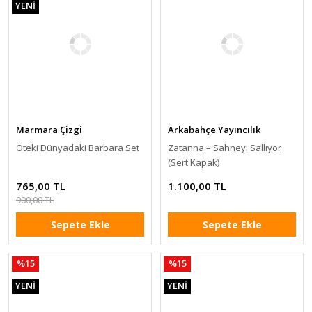
YENİ
Marmara Çizgi
Arkabahçe Yayıncılık
Öteki Dünyadaki Barbara Set
Zatanna – Sahneyi Sallıyor
(Sert Kapak)
765,00 TL
1.100,00 TL
900,00 TL
Sepete Ekle
Sepete Ekle
%15
%15
YENİ
YENİ