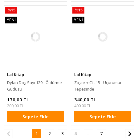
%15
%15
YENİ
YENİ
Lal Kitap
Lal Kitap
Dylan Dog Sayı 129 - Öldürme
Zagor + Cilt 15 - Uçurumun
Güdüsü
Tepesinde
170,00 TL
340,00 TL
200,00 TL
400,00 TL
Sepete Ekle
Sepete Ekle
1
2
3
4
..
7