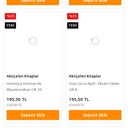
Sepete Ekle
Sepete Ekle
%15
%15
YENİ
YENİ
Akılçelen Kitaplar
Akılçelen Kitaplar
Horimiya Horisan ile
Your Lie in April - Nisan Yalanı
Miyamurakun Cilt 16
Cilt 8
195,50 TL
195,50 TL
230,00 TL
230,00 TL
Sepete Ekle
Sepete Ekle