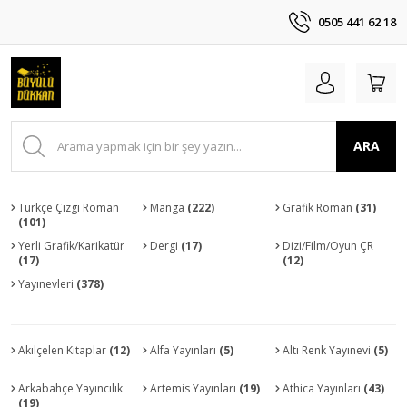
0505 441 62 18
ARA
Türkçe Çizgi Roman
Manga
(222)
Grafik Roman
(31)
(101)
Yerli Grafik/Karikatür
Dergi
(17)
Dizi/Film/Oyun ÇR
(17)
(12)
Yayınevleri
(378)
Akılçelen Kitaplar
(12)
Alfa Yayınları
(5)
Altı Renk Yayınevi
(5)
Arkabahçe Yayıncılık
Artemis Yayınları
(19)
Athica Yayınları
(43)
(19)