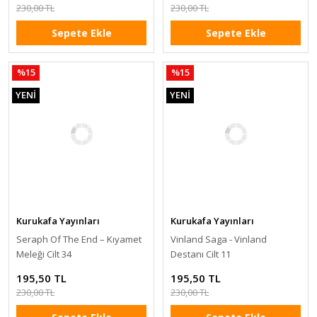
230,00 TL
230,00 TL
Sepete Ekle
Sepete Ekle
%15
%15
YENİ
YENİ
Kurukafa Yayınları
Kurukafa Yayınları
Seraph Of The End – Kıyamet
Vinland Saga - Vinland
Meleği Cilt 34
Destanı Cilt 11
195,50 TL
195,50 TL
230,00 TL
230,00 TL