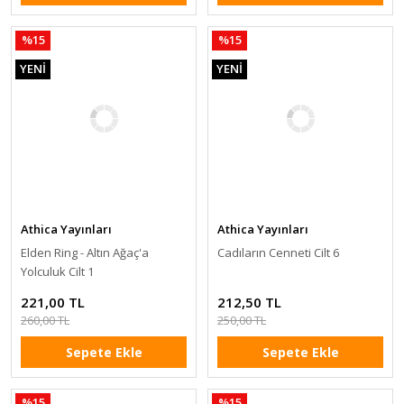
%15
%15
YENİ
YENİ
Athica Yayınları
Athica Yayınları
Elden Ring - Altın Ağaç'a
Cadıların Cenneti Cilt 6
Yolculuk Cilt 1
221,00 TL
212,50 TL
260,00 TL
250,00 TL
Sepete Ekle
Sepete Ekle
%15
%15