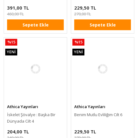
391,00 TL
229,50 TL
460,00 TL
270,00 TL
Sepete Ekle
Sepete Ekle
%15
%15
YENİ
YENİ
Athica Yayınları
Athica Yayınları
İskelet Şövalye : Başka Bir
Benim Mutlu Evliliğim Cilt 6
Dünyada Cilt 4
204,00 TL
229,50 TL
240,00 TL
270,00 TL