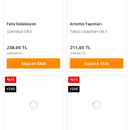
Felix Koleksiyon
Artemis Yayınları
Gannibal Cilt 5
Tokyo Uzaylıları Cilt 3
238,00 TL
211,65 TL
280,00 TL
249,00 TL
Sepete Ekle
Sepete Ekle
%15
%15
YENİ
YENİ