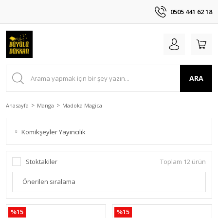
0505 441 62 18
ARA
Anasayfa
Manga
Madoka Magica
Komikşeyler Yayıncılık
Stoktakiler
Toplam 12 ürün
%15
%15