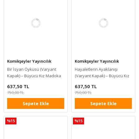
Komikşeyler Yayıncılık
Komikşeyler Yayıncılık
Bir İsyan Öyküsü (Varyant
Hayaletlerin Ayaklanışı
Kapak) – Büyücü Kız Madoka
(Varyant Kapak) – Büyücü Kız
Magica
Madoka Magica
637,50 TL
637,50 TL
750,00 TL
750,00 TL
Sepete Ekle
Sepete Ekle
%15
%15