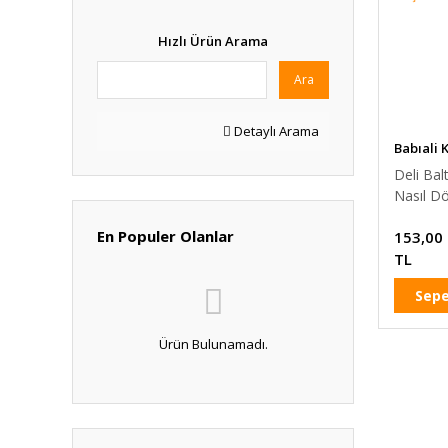
Hızlı Ürün Arama
Ara
Detaylı Arama
Babıali 
Yayınlar
Deli Bal
Nasıl D
En Populer Olanlar
153,00
TL
Sepe
Ürün Bulunamadı.