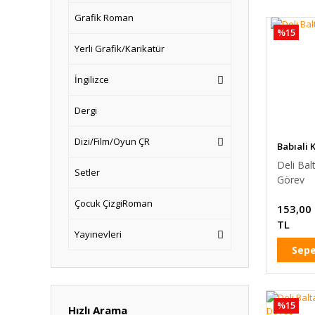
Grafik Roman
%15
Yerli Grafik/Karikatür
İngilizce
Dergi
Dizi/Film/Oyun ÇR
Babıali 
Yayınlar
Deli Bal
Setler
Görev
Çocuk ÇizgiRoman
153,00
TL
Yayınevleri
Sepe
%15
Hızlı Arama