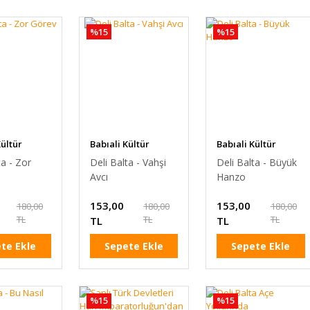
%15
%15
Kültür
Babıali Kültür
Babıali Kültür
ı
Yayınları
Yayınları
ta - Zor
Deli Balta - Vahşi
Deli Balta - Büyük
Avcı
Hanzo
153,00
153,00
180,00
180,00
180,00
TL
TL
TL
TL
TL
te Ekle
Sepete Ekle
Sepete Ekle
%15
%15