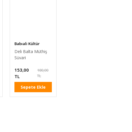
Babıali Kültür
Yayınları
Deli Balta Müthiş
Süvari
153,00
180,00
TL
TL
Sepete Ekle