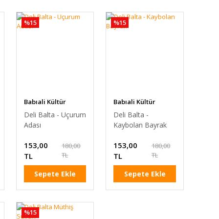
%15
%15
Babıali Kültür
Babıali Kültür
Yayınları
Yayınları
Deli Balta - Uçurum
Deli Balta -
Adası
Kaybolan Bayrak
153,00
153,00
180,00
180,00
TL
TL
TL
TL
Sepete Ekle
Sepete Ekle
%15