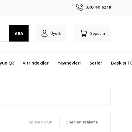
0505 441 62 18
ARA
Üyelik
Sepetim
Oyun ÇR
Vitrindekiler
Yayınevleri
Setler
Baskısı T
Toplam 9 ürün