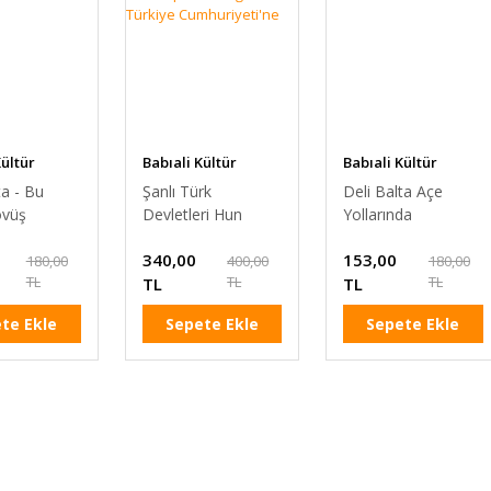
Kültür
Babıali Kültür
Babıali Kültür
ı
Yayınları
Yayınları
ta - Bu
Şanlı Türk
Deli Balta Açe
övüş
Devletleri Hun
Yollarında
İmparatorluğun'dan
340,00
153,00
Türkiye
180,00
400,00
180,00
TL
TL
TL
Cumhuriyeti'ne
TL
TL
te Ekle
Sepete Ekle
Sepete Ekle