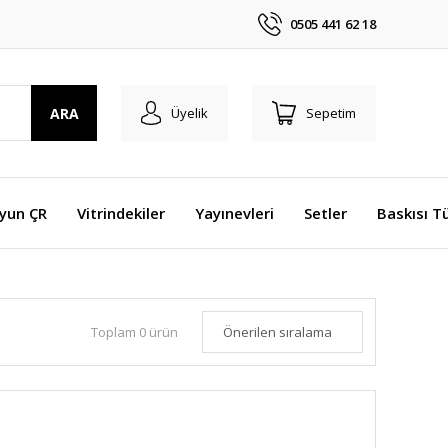
0505 441 62 18
ARA
Üyelik
Sepetim
Oyun ÇR
Vitrindekiler
Yayınevleri
Setler
Baskısı T
Toplam 0 ürün