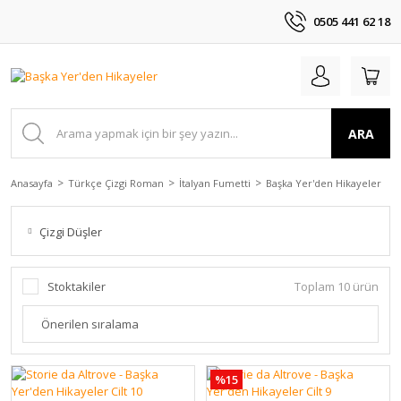
0505 441 62 18
ARA
Anasayfa
Türkçe Çizgi Roman
İtalyan Fumetti
Başka Yer'den Hikayeler
Çizgi Düşler
Stoktakiler
Toplam 10 ürün
%15