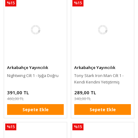
%15
%15
Arkabahçe Yayıncılık
Arkabahçe Yayıncılık
Nightwing Cilt 1 - Işığa Doğru
Tony Stark Iron Man Cilt 1 -
Kendi Kendini Yetiştirmiş
(Kapak B)
391,00 TL
289,00 TL
460,00 TL
340,00 TL
Sepete Ekle
Sepete Ekle
%15
%15