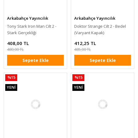
Arkabahçe Yayıncılık
Arkabahçe Yayıncılık
Tony Stark Iron Man Cilt 2 -
Doktor Strange Cilt 2 - Bedel
Stark Gerçekliği
(Varyant Kapak)
408,00 TL
412,25 TL
480,00 TL
485,00 TL
Sepete Ekle
Sepete Ekle
%15
%15
YENİ
YENİ