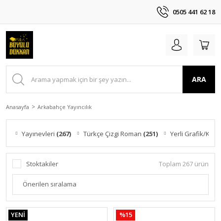
0505 441 62 18
ARA
Anasayfa
Arkabahçe Yayıncılık
Yayınevleri
(267)
Türkçe Çizgi Roman
(251)
Yerli Grafik/Kari
Stoktakiler
Toplam 267 ürün
YENİ
%15