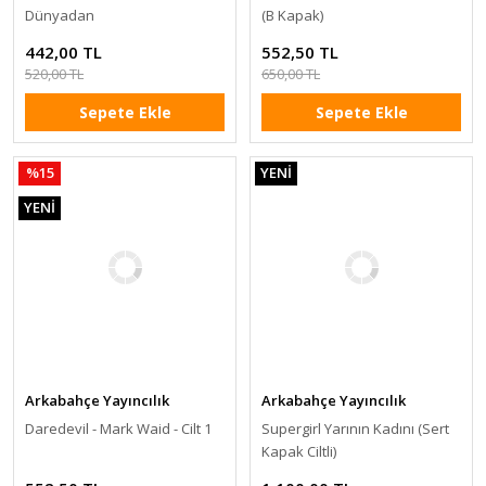
Dünyadan
(B Kapak)
442,00 TL
552,50 TL
520,00 TL
650,00 TL
Sepete Ekle
Sepete Ekle
%15
YENİ
YENİ
Arkabahçe Yayıncılık
Arkabahçe Yayıncılık
Daredevil - Mark Waid - Cilt 1
Supergirl Yarının Kadını (Sert
Kapak Ciltli)