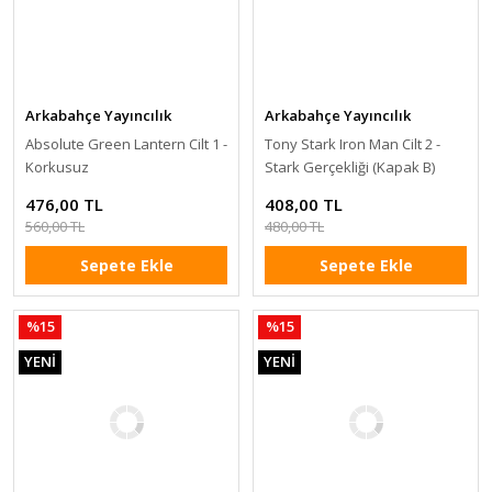
Arkabahçe Yayıncılık
Arkabahçe Yayıncılık
Absolute Green Lantern Cilt 1 -
Tony Stark Iron Man Cilt 2 -
Korkusuz
Stark Gerçekliği (Kapak B)
476,00 TL
408,00 TL
560,00 TL
480,00 TL
Sepete Ekle
Sepete Ekle
%15
%15
YENİ
YENİ