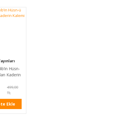
ayınları
ib’in Hüsn-
dan Kaderin
499,00
TL
te Ekle