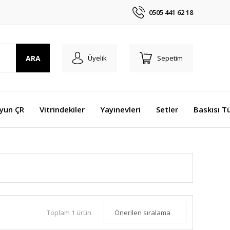
0505 441 62 18
ARA
Üyelik
Sepetim
Oyun ÇR
Vitrindekiler
Yayınevleri
Setler
Baskısı T
Toplam 1 ürün