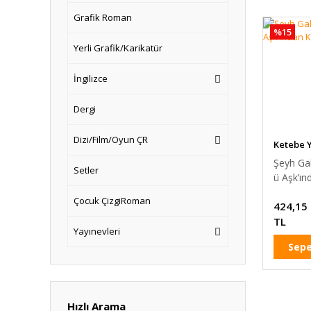
Grafik Roman
%15
Yerli Grafik/Karikatür
İngilizce
Dergi
Dizi/Film/Oyun ÇR
Ketebe Y
Şeyh Gal
Setler
ü Aşk’ın
Kalemi
Çocuk ÇizgiRoman
424,15
TL
Yayınevleri
Sepe
Hızlı Arama