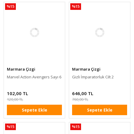
%15
%15
Marmara Çizgi
Marmara Çizgi
Marvel Action Avengers Sayı 6
Gizli İmparatorluk Cilt 2
102,00 TL
646,00 TL
120,00 TL
760,00 TL
Sepete Ekle
Sepete Ekle
%15
%15