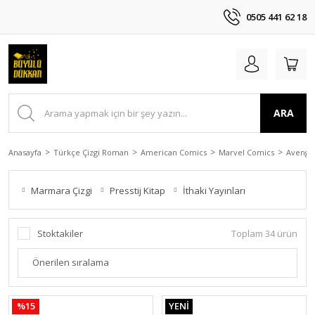
0505 441 62 18
ARA
Anasayfa
Türkçe Çizgi Roman
American Comics
Marvel Comics
Avenge
Marmara Çizgi
Presstij Kitap
İthaki Yayınları
Stoktakiler
Toplam 34 ürün
%15
YENİ