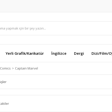
Yerli Grafik/Karikatür
İngilizce
Dergi
Dizi/Film/
 Comics
Captain Marvel
üşler
takiler