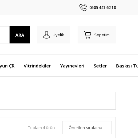
0505 441 62 18
ARA
Üyelik
Sepetim
Oyun ÇR
Vitrindekiler
Yayınevleri
Setler
Baskısı T
Toplam 4 ürün