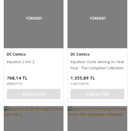
TÜKENDİ
TÜKENDİ
DC Comics
DC Comics
Injustice 2 Vol. 2
Injustice: Gods Among Us Year
Four : The Complete Collection
768,14 TL
1.355,89 TL
808,57 TL
1.427,26 TL
Stokta Yok
Stokta Yok