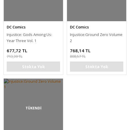
DC Comics
DC Comics
Injustice: Gods Among Us:
Injustice:Ground Zero Volume
Year Three Vol. 1
2
677,72 TL
768,14 TL
713,39 TL
808,57 TL
Stokta Yok
Stokta Yok
TÜKENDİ