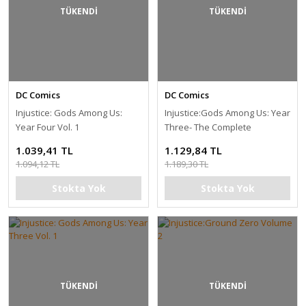
TÜKENDİ
TÜKENDİ
DC Comics
DC Comics
Injustice: Gods Among Us:
Injustice:Gods Among Us: Year
Year Four Vol. 1
Three- The Complete
Collection
1.039,41 TL
1.129,84 TL
1.094,12 TL
1.189,30 TL
Stokta Yok
Stokta Yok
TÜKENDİ
TÜKENDİ