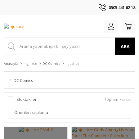
0505 441 62 18
ARA
Anasayfa
İngilizce
DC Comics
Injustıce
DC Comics
Stoktakiler
Toplam 7 ürün