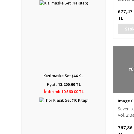
677,47
TL
Sto
TÜ
Kızılmaske Set (44 K ...
Fiyat :
13.200,00 TL
İndirimli 10.560,00 TL
Image C
Seven to
Vol. 2:B
Betrayal
767,86