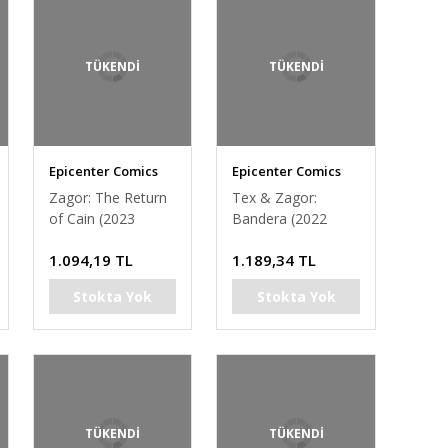
TÜKENDİ
TÜKENDİ
Epicenter Comics
Epicenter Comics
Zagor: The Return
Tex & Zagor:
of Cain (2023
Bandera (2022
Paperback)
Hardcover)
1.094,19 TL
1.189,34 TL
Stokta Yok
Stokta Yok
TÜKENDİ
TÜKENDİ