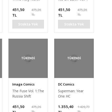
451,50
451,50
475,26
475,26
TL
TL
TL
TL
Stokta Yok
Stokta Yok
TÜKENDİ
TÜKENDİ
Image Comics
DC Comics
The Fuse Vol. 1:The
Superman: Year
Russia Shift
One HC
451,50
1.355,40
475,26
1.426,73
TL
TL