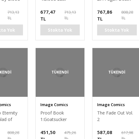
677,47
767,86
713,13
713,13
808,28
TL
TL
TL
TL
TL
kta Yok
Stokta Yok
Stokta Yok
KENDİ
TÜKENDİ
TÜKENDİ
omics
Image Comics
Image Comics
 Eternity
Proof Book
The Fade Out Vol.
alad of
1:Goatsucker
2
451,50
587,08
808,28
475,26
617,98
TL
TL
TL