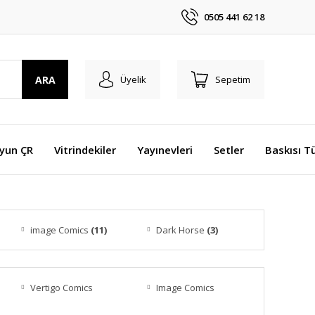
0505 441 62 18
ARA
Üyelik
Sepetim
Oyun ÇR
Vitrindekiler
Yayınevleri
Setler
Baskısı T
image Comics
(11)
Dark Horse
(3)
Vertigo Comics
Image Comics