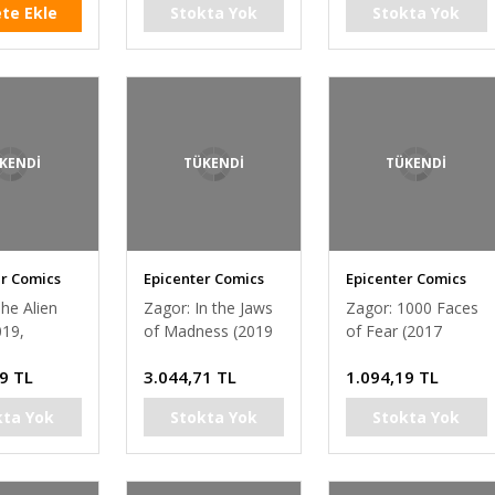
te Ekle
Stokta Yok
Stokta Yok
KENDİ
TÜKENDİ
TÜKENDİ
er Comics
Epicenter Comics
Epicenter Comics
he Alien
Zagor: In the Jaws
Zagor: 1000 Faces
019,
of Madness (2019
of Fear (2017
ck)
Hardcover, Rubini
Paperback)
9 TL
3.044,71 TL
1.094,19 TL
cover)
(Andreucci cover)
kta Yok
Stokta Yok
Stokta Yok