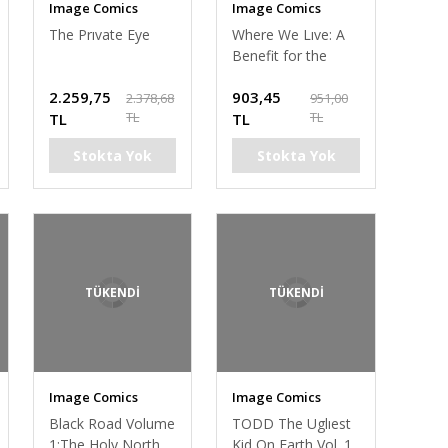
Image Comics
Image Comics
The Prıvate Eye
Where We Lıve: A
Benefit for the
Survivors in Las
2.259,75
903,45
Vegas
2.378,68
951,00
TL
TL
TL
TL
Stokta Yok
Stokta Yok
TÜKENDİ
TÜKENDİ
Image Comics
Image Comics
Black Road Volume
TODD The Uglıest
1:The Holy North
Kid On Earth Vol. 1