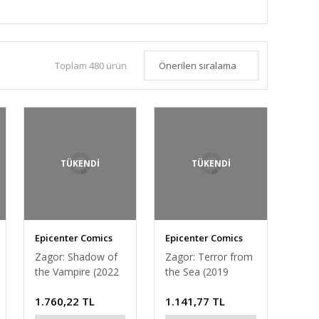
Toplam 480 ürün
TÜKENDİ
TÜKENDİ
Epicenter Comics
Epicenter Comics
Zagor: Shadow of
Zagor: Terror from
the Vampire (2022
the Sea (2019
Paperback) (Ferri
Paperback)
1.760,22 TL
1.141,77 TL
cover)