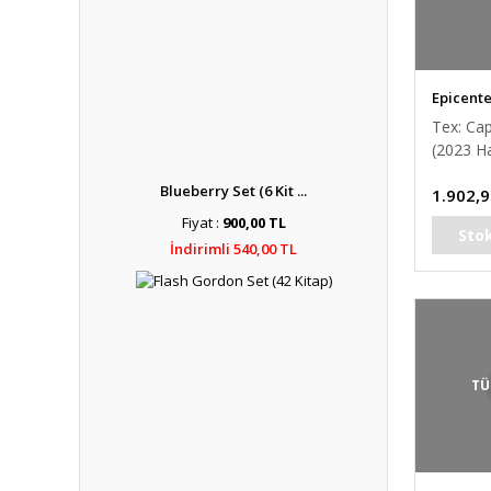
Epicent
Tex: Cap
(2023 H
Blueberry Set (6 Kit ...
1.902,9
Fiyat :
900,00 TL
Sto
İndirimli 540,00 TL
TÜ