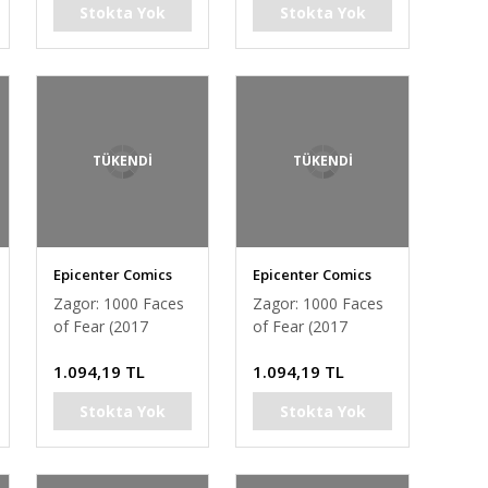
Stokta Yok
Stokta Yok
TÜKENDİ
TÜKENDİ
Epicenter Comics
Epicenter Comics
Zagor: 1000 Faces
Zagor: 1000 Faces
of Fear (2017
of Fear (2017
Paperback)
Paperback) (Rubini
1.094,19 TL
1.094,19 TL
(Frisenda cover)
cover)
Stokta Yok
Stokta Yok