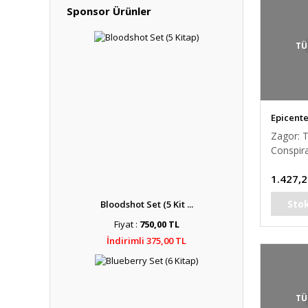
Sponsor Ürünler
TÜ
Epicent
Zagor: 
Conspir
Paperbac
1.427,2
cover)
Sto
Bloodshot Set (5 Kit ...
Fiyat :
750,00 TL
İndirimli 375,00 TL
TÜ