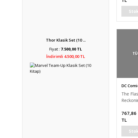
TL
Sto
Thor Klasik Set (10 ...
Fiyat :
7.500,00 TL
TÜ
İndirimli 4.500,00 TL
DC Comi
The Flas
Reckoni
Forces
767,86
TL
Sto