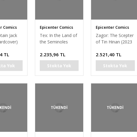
er Comics
Epicenter Comics
Epicenter Comics
tain Jack
Tex: In the Land of
Zagor: The Scepter
ardcover)
the Seminoles
of Tin Hinan (2023
(2022 Hardcover)
Hardcover)
4 TL
2.235,96 TL
2.521,40 TL
(Carnevale cover)
kta Yok
Stokta Yok
Stokta Yok
KENDİ
TÜKENDİ
TÜKENDİ