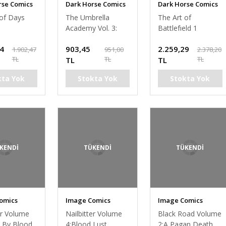
rse Comics
Dark Horse Comics
Dark Horse Comics
 of Days
The Umbrella
The Art of
Academy Vol. 3:
Battlefıeld 1
Hotel Oblivion
34
903,45
2.259,29
1.902,47
951,00
2.378,20
TL
TL
TL
TL
TL
kta Yok
Stokta Yok
Stokta Yok
KENDİ
TÜKENDİ
TÜKENDİ
omics
Image Comics
Image Comics
er Volume
Nailbitter Volume
Black Road Volume
 By Blood
4:Blood Lust
2:A Pagan Death