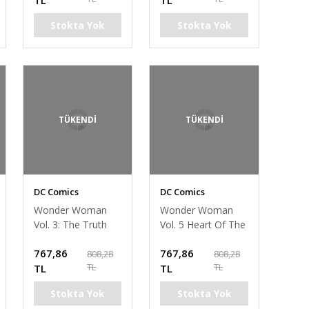
TL
TL
Stokta Yok
Stokta Yok
TÜKENDİ
TÜKENDİ
DC Comics
DC Comics
Wonder Woman
Wonder Woman
Vol. 3: The Truth
Vol. 5 Heart Of The
Amazon
767,86
767,86
808,28
808,28
TL
TL
TL
TL
Stokta Yok
Stokta Yok