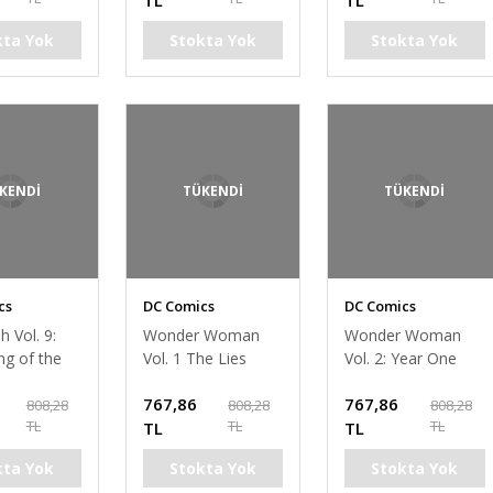
TL
TL
kta Yok
Stokta Yok
Stokta Yok
KENDİ
TÜKENDİ
TÜKENDİ
cs
DC Comics
DC Comics
h Vol. 9:
Wonder Woman
Wonder Woman
ng of the
Vol. 1 The Lies
Vol. 2: Year One
767,86
767,86
808,28
808,28
808,28
TL
TL
TL
TL
TL
kta Yok
Stokta Yok
Stokta Yok