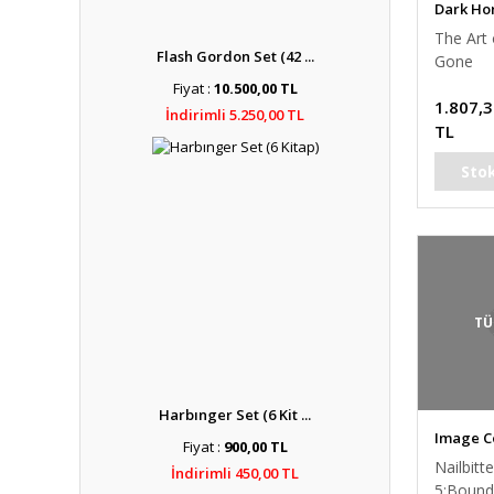
Dark Ho
The Art
Flash Gordon Set (42 ...
Gone
Fiyat :
10.500,00 TL
1.807,
İndirimli 5.250,00 TL
TL
Sto
TÜ
Harbınger Set (6 Kit ...
Image C
Fiyat :
900,00 TL
Nailbitt
İndirimli 450,00 TL
5:Bound