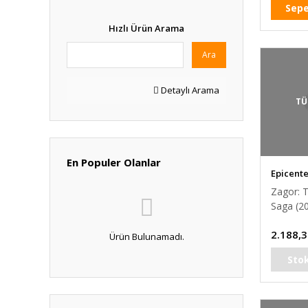
Sepe
Hızlı Ürün Arama
Ara
Detaylı Arama
TÜ
En Populer Olanlar
Epicent
Zagor: T
Saga (2
Paperba
2.188,3
Ürün Bulunamadı.
Sto