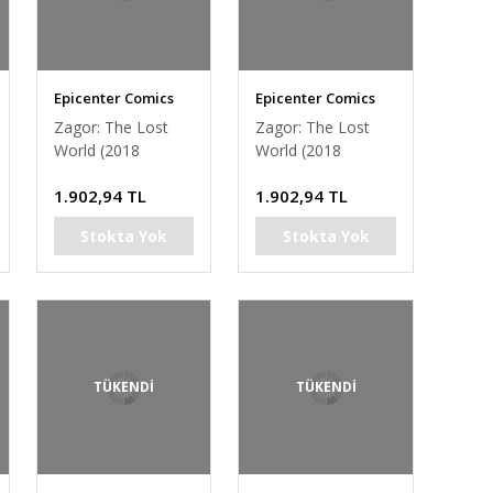
Epicenter Comics
Epicenter Comics
Zagor: The Lost
Zagor: The Lost
World (2018
World (2018
Hardcover, Rubini
Hardcover,
1.902,94 TL
1.902,94 TL
cover)
Martinière cover)
Stokta Yok
Stokta Yok
TÜKENDİ
TÜKENDİ