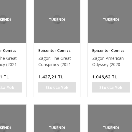
KENDİ
TÜKENDİ
TÜKENDİ
er Comics
Epicenter Comics
Epicenter Comics
The Great
Zagor: The Great
Zagor: American
acy (2021
Conspiracy (2021
Odyssey (2020
k) (Ferri
Paperback) (Rubini
Paperback)
1 TL
1.427,21 TL
1.046,62 TL
cover)
kta Yok
Stokta Yok
Stokta Yok
KENDİ
TÜKENDİ
TÜKENDİ