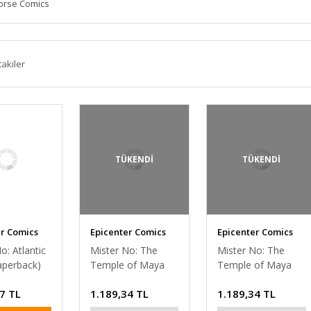
orse Comics
takiler
TÜKENDİ
TÜKENDİ
er Comics
Epicenter Comics
Epicenter Comics
o: Atlantic
Mister No: The
Mister No: The
aperback)
Temple of Maya
Temple of Maya
(2022 Paperback)
(2022 Paperback)
7 TL
1.189,34 TL
1.189,34 TL
(Rubini cover)
(Diso cover)