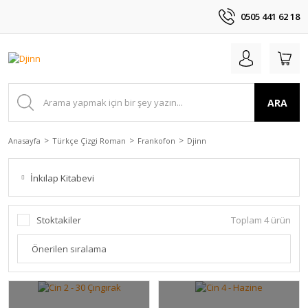
0505 441 62 18
ARA
Anasayfa
Türkçe Çizgi Roman
Frankofon
Djinn
İnkılap Kitabevi
Stoktakiler
Toplam 4 ürün