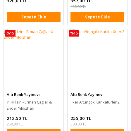
320,00 TL
357,00 TL
420,00 TL
Sepete Ekle
Sepete Ekle
%15
%15
Altı Renk Yayınevi
Altı Renk Yayınevi
Yıllık İzin - Erman Çağlar &
İlker Altungök Karikatürler 2
Ender Yıldızhan
212,50 TL
255,00 TL
250,00 TL
300,00 TL