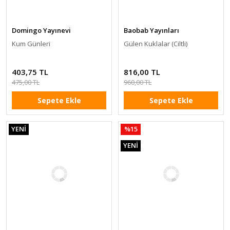
Domingo Yayınevi
Baobab Yayınları
Kum Günleri
Gülen Kuklalar (Ciltli)
403,75 TL
816,00 TL
475,00 TL
960,00 TL
Sepete Ekle
Sepete Ekle
YENİ
%15
YENİ