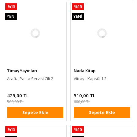
%15
%15
YENİ
YENİ
Timaş Yayınları
Nada Kitap
Arafta Pasta Servisi Cilt 2
Vitray - Kapsül 1.2
425,00 TL
510,00 TL
500,00 TL
600,00 TL
Sepete Ekle
Sepete Ekle
%15
%15