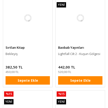
YENİ
Sırtlan Kitap
Baobab Yayınları
Bekleyiş
Lightfall Cilt 2 - Kuşun Gölgesi
382,50 TL
442,00 TL
450,00 TL
520,00 TL
Sepete Ekle
Sepete Ekle
%15
%15
YENİ
YENİ