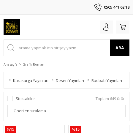
0505 441 62 18
ARA
Anasayfa
Grafik Roman
Karakarga Yayınları
Desen Yayınları
Baobab Yayınları
Al
Stoktakiler
Toplam 649 ürün
%15
%15