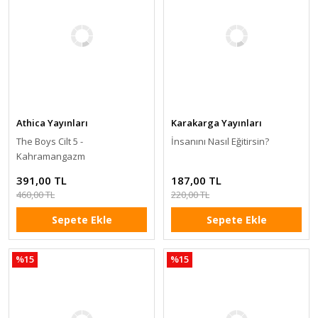
Athica Yayınları
Karakarga Yayınları
The Boys Cilt 5 -
İnsanını Nasıl Eğitirsin?
Kahramangazm
391,00 TL
187,00 TL
460,00 TL
220,00 TL
Sepete Ekle
Sepete Ekle
%15
%15