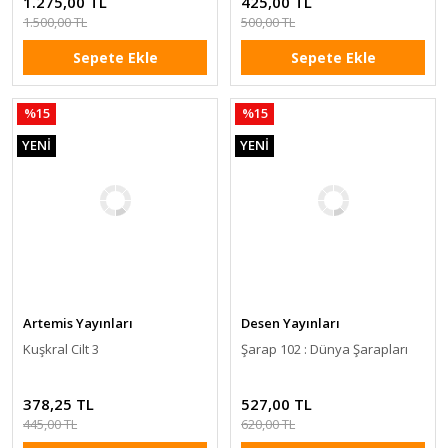
1.275,00 TL
425,00 TL
1.500,00 TL
500,00 TL
Sepete Ekle
Sepete Ekle
%15
%15
YENİ
YENİ
Artemis Yayınları
Desen Yayınları
Kuşkral Cilt 3
Şarap 102 : Dünya Şarapları
378,25 TL
527,00 TL
445,00 TL
620,00 TL