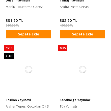
Desen Yayınları
Timaş Yayınları
Marilu – Kurtarma Görevi
Arafta Pasta Servisi
331,50 TL
382,50 TL
390,00 TL
450,00 TL
Sepete Ekle
Sepete Ekle
%15
%15
YENİ
Epsilon Yayınevi
Karakarga Yayınları
Archer Tepesi Çocukları Cilt 3
Tüy Yumağı