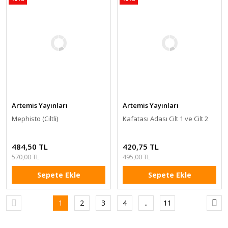
Artemis Yayınları
Artemis Yayınları
Mephisto (Ciltli)
Kafatası Adası Cilt 1 ve Cilt 2
484,50 TL
420,75 TL
570,00 TL
495,00 TL
Sepete Ekle
Sepete Ekle
1
2
3
4
..
11