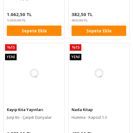
1.062,50 TL
382,50 TL
1.250,00 TL
450,00 TL
Sepete Ekle
Sepete Ekle
%15
%15
YENİ
YENİ
Kayıp Kıta Yayınları
Nada Kitap
Junji Ito - Çarpık Dünyalar
Humma - Kapsül 1.3