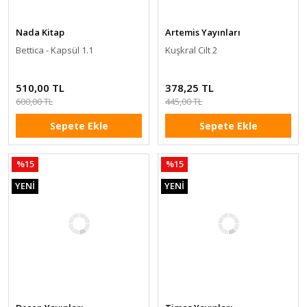
Nada Kitap
Artemis Yayınları
Bettica - Kapsül 1.1
Kuşkral Cilt 2
510,00 TL
378,25 TL
600,00 TL
445,00 TL
Sepete Ekle
Sepete Ekle
%15
%15
YENİ
YENİ