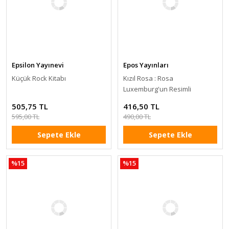
Epsilon Yayınevi
Epos Yayınları
Küçük Rock Kitabı
Kızıl Rosa : Rosa
Luxemburg'un Resimli
Yaşamöyküsü
505,75 TL
416,50 TL
595,00 TL
490,00 TL
Sepete Ekle
Sepete Ekle
%15
%15