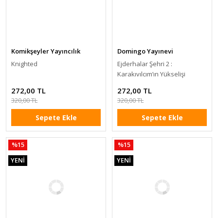
Komikşeyler Yayıncılık
Domingo Yayınevi
Knighted
Ejderhalar Şehri 2 :
Karakıvılcım’ın Yükselişi
272,00 TL
272,00 TL
320,00 TL
320,00 TL
Sepete Ekle
Sepete Ekle
%15
%15
YENİ
YENİ