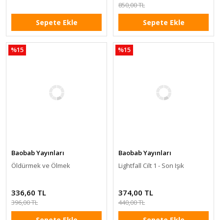
850,00 TL
Sepete Ekle
Sepete Ekle
%15
%15
Baobab Yayınları
Baobab Yayınları
Öldürmek ve Ölmek
Lightfall Cilt 1 - Son Işık
336,60 TL
374,00 TL
396,00 TL
440,00 TL
Sepete Ekle
Sepete Ekle