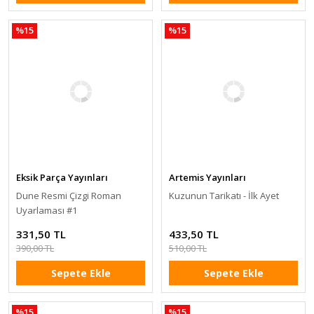
%15
%15
Eksik Parça Yayınları
Artemis Yayınları
Dune Resmi Çizgi Roman
Kuzunun Tarikatı - İlk Ayet
Uyarlaması #1
331,50 TL
433,50 TL
390,00 TL
510,00 TL
Sepete Ekle
Sepete Ekle
%15
%15