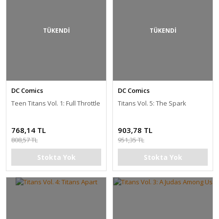
TÜKENDİ
TÜKENDİ
DC Comics
DC Comics
Teen Titans Vol. 1: Full Throttle
Titans Vol. 5: The Spark
768,14 TL
903,78 TL
808,57 TL
951,35 TL
Stokta Yok
Stokta Yok