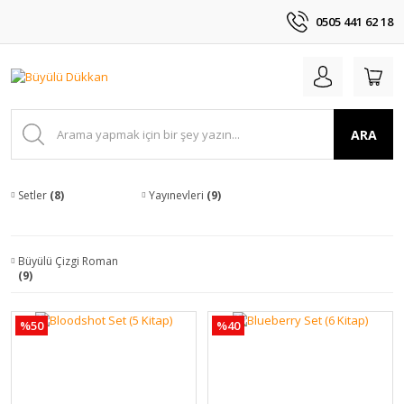
0505 441 62 18
ARA
Setler
(8)
Yayınevleri
(9)
Büyülü Çizgi Roman
(9)
%50
%40