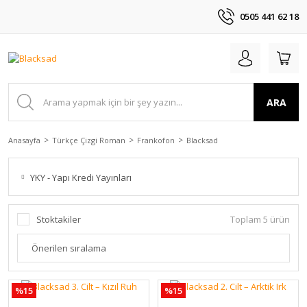
0505 441 62 18
ARA
Anasayfa
Türkçe Çizgi Roman
Frankofon
Blacksad
YKY - Yapı Kredi Yayınları
Stoktakiler
Toplam 5 ürün
%15
%15