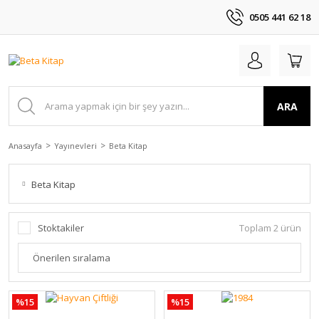
0505 441 62 18
ARA
Anasayfa
Yayınevleri
Beta Kitap
Beta Kitap
Stoktakiler
Toplam 2 ürün
%15
%15