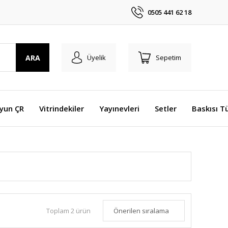
0505 441 62 18
ARA
Üyelik
Sepetim
Oyun ÇR
Vitrindekiler
Yayınevleri
Setler
Baskısı T
Toplam 2 ürün