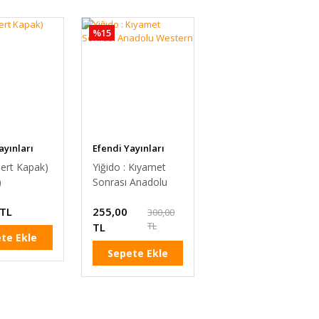
%15
ayınları
Efendi Yayınları
Sert Kapak)
Yiğido : Kıyamet
)
Sonrası Anadolu
Western
 TL
255,00
300,00
TL
TL
te Ekle
Sepete Ekle