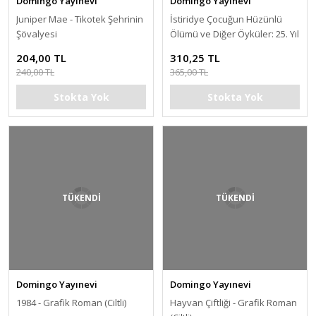
Domingo Yayınevi
Domingo Yayınevi
Juniper Mae - Tikotek Şehrinin
İstiridye Çocuğun Hüzünlü
Şövalyesi
Ölümü ve Diğer Öyküler: 25. Yıl
Özel Basım (Sert Kapak)
204,00 TL
310,25 TL
240,00 TL
365,00 TL
Stokta Yok
Stokta Yok
TÜKENDİ
TÜKENDİ
Domingo Yayınevi
Domingo Yayınevi
1984 - Grafik Roman (Ciltli)
Hayvan Çiftliği - Grafik Roman