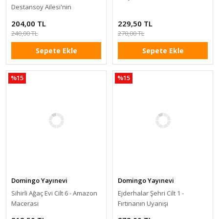
Destansoy Ailesi'nin
Efsaneler Koleksiyonu 1
204,00 TL
229,50 TL
240,00 TL
270,00 TL
Sepete Ekle
Sepete Ekle
%15
%15
Domingo Yayınevi
Domingo Yayınevi
Sihirli Ağaç Evi Cilt 6 - Amazon
Ejderhalar Şehri Cilt 1 -
Macerası
Fırtınanın Uyanışı