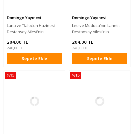
Domingo Yayınevi
Domingo Yayınevi
Luna ve Tlaloc’un Hazinesi :
Leo ve Medusa'nın Laneti :
Destansoy Ailesi'nin
Destansoy Ailesi'nin
Efsaneler Koleksiyonu 5
Efsaneler Koleksiyonu 4
204,00 TL
204,00 TL
240,00 TL
240,00 TL
Sepete Ekle
Sepete Ekle
%15
%15