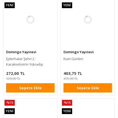
YENİ
YENİ
Domingo Yayınevi
Domingo Yayınevi
Ejderhalar Şehri 2 :
Kum Günleri
Karakıvılcım’ın Yükselişi
272,00 TL
403,75 TL
320,00 TL
475,00 TL
Sepete Ekle
Sepete Ekle
%15
%15
YENİ
YENİ