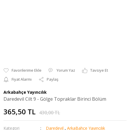
Yorum Yaz
Tavsiye Et
Fiyat Alarmı
Paylaş
Arkabahçe Yayıncılık
Daredevil Cilt 9 - Gölge Topraklar Birinci Bölüm
365,50 TL
430,00 TL
Kategori
Daredevil
,
ArkaBahçe Yayıncılık