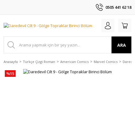
0505 441 62 18
ARA
Anasayfa
Türkçe Çizgi Roman
American Comics
Marvel Comics
Daredev
%15