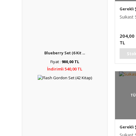
Gerekli 
Suikast S
204,00
TL
Blueberry Set (6 Kit ...
Sto
Fiyat :
900,00 TL
İndirimli 540,00 TL
TÜ
Gerekli 
Suikast S