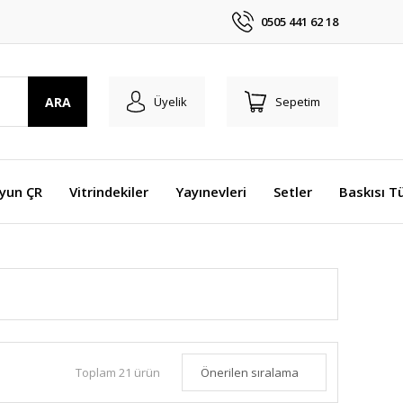
0505 441 62 18
ARA
Üyelik
Sepetim
Oyun ÇR
Vitrindekiler
Yayınevleri
Setler
Baskısı T
Toplam 21 ürün