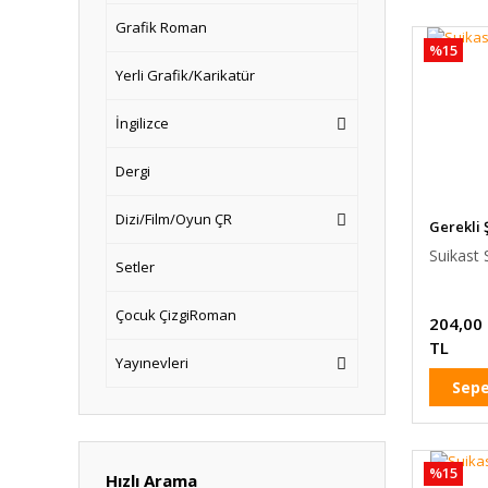
Grafik Roman
%15
Yerli Grafik/Karikatür
İngilizce
Dergi
Dizi/Film/Oyun ÇR
Gerekli 
Suikast S
Setler
Çocuk ÇizgiRoman
204,00
TL
Yayınevleri
Sepe
%15
Hızlı Arama