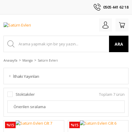
0505 441 62 18
ARA
Anasayfa
Manga
Satürn Evleri
İthaki Yayınları
Stoktakiler
Toplam 7 ürün
%15
%15