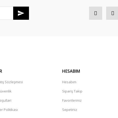
Gönder
R
HESABIM
tış Sözleşmesi
Hesabım
Güvenlik
Sipariş Takip
oşullari
Favorileriniz
er Politikası
Sepetiniz