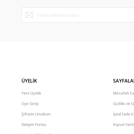
Bu ürüne benzer farklı alternatifler olmalı.
ÜYELİK
SAYFALA
Yeni Üyelik
Mesafeli Sa
Üye Girişi
Gizlilik ve 
Şifremi Unuttum
İptal İade K
İletişim Formu
Kişisel Veril