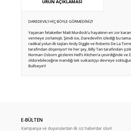
ÜRÜN AÇIKLAMASI
DAREDEVIL’I HİÇ BÖYLE GÖRMEDİNİZ!
Yaşanan felaketler Matt Murdock’u hayatının en zor kararı
vermeye zorlamıştı. Şimdi ise, Daredevil’ın izlediği bu ta
radikal yolun ilk taşları Andy Diggle ve Roberto De La Torr
tarafından döşeniyor! Ve her şey, Billy Tan tarafından çizilmi
Norman Osborn gözlerini Hell’s Kitchen’a çevirdiğinde ve D
öldürebileceğine inandığı tek suikastçıyı devreye soktuğu
Bullseye’ı!
Bu ürünün fiyat bilgisi, resim, ürün açıklamalarında ve diğ
Görüş ve önerileriniz için teşekkür ederiz.
Ürün resmi kalitesiz, bozuk veya görüntülenemiyor.
Ürün açıklamasında eksik bilgiler bulunuyor.
E-BÜLTEN
Ürün bilgilerinde hatalar bulunuyor.
Kampanya ve duyurulardan ilk siz haberdar olun!
Ürün fiyatı diğer sitelerden daha pahalı.