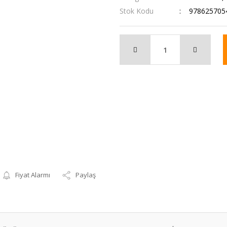
Stok Kodu
978625705
Fiyat Alarmı
Paylaş