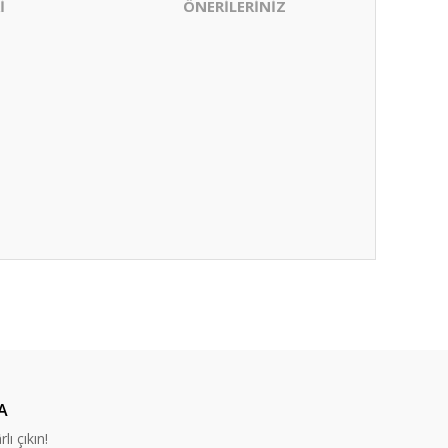
İ
ÖNERİLERİNİZ
ıza iletebilirsiniz.
A
lı çıkın!