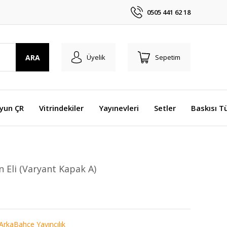
0505 441 62 18
ARA
Üyelik
Sepetim
Oyun ÇR
Vitrindekiler
Yayınevleri
Setler
Baskısı T
ın Eli (Varyant Kapak A)
ArkaBahçe Yayıncılık