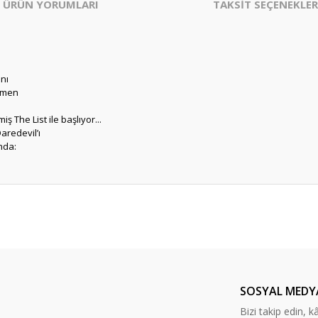
ÜRÜN YORUMLARI
TAKSİT SEÇENEKLER
nı
mamen
e
ş The List ile başlıyor...
aredevil’ı
nda:
er konularda yetersiz gördüğünüz noktaları öneri formunu kullanarak tarafım
Bu ürüne ilk yorumu siz yapın!
Yorum Yaz
SOSYAL MEDY
Bizi takip edin, kâr