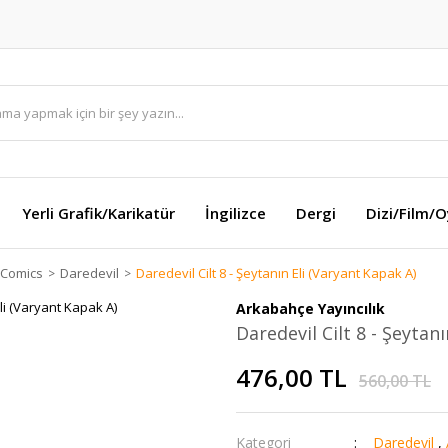
Yerli Grafik/Karikatür
İngilizce
Dergi
Dizi/Film/
 Comics
Daredevil
Daredevil Cilt 8 - Şeytanın Eli (Varyant Kapak A)
Arkabahçe Yayıncılık
Daredevil Cilt 8 - Şeytan
476,00 TL
560,00 TL
Kategori
Daredevil
,