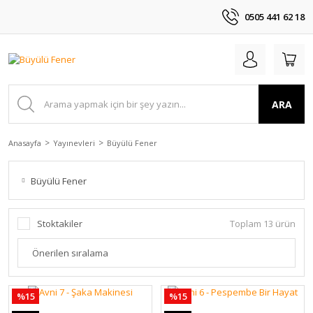
0505 441 62 18
ARA
Anasayfa
Yayınevleri
Büyülü Fener
Büyülü Fener
Stoktakiler
Toplam 13 ürün
%15
%15