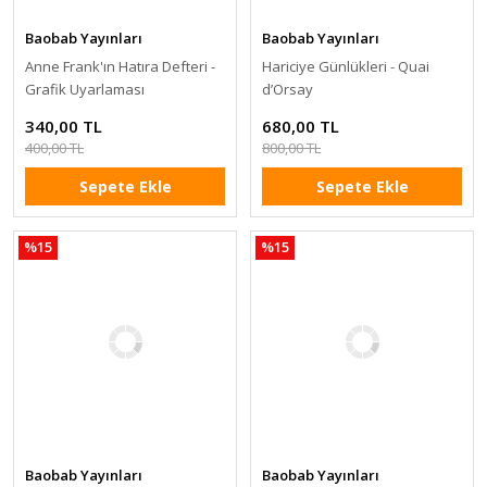
Baobab Yayınları
Baobab Yayınları
Anne Frank'ın Hatıra Defteri -
Hariciye Günlükleri - Quai
Grafik Uyarlaması
d’Orsay
340,00 TL
680,00 TL
400,00 TL
800,00 TL
Sepete Ekle
Sepete Ekle
%15
%15
Baobab Yayınları
Baobab Yayınları