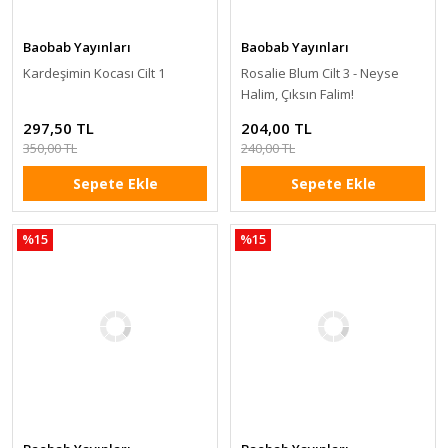
Baobab Yayınları
Baobab Yayınları
Kardeşimin Kocası Cilt 1
Rosalie Blum Cilt 3 - Neyse
Halim, Çıksın Falim!
297,50 TL
204,00 TL
350,00 TL
240,00 TL
Sepete Ekle
Sepete Ekle
%15
%15