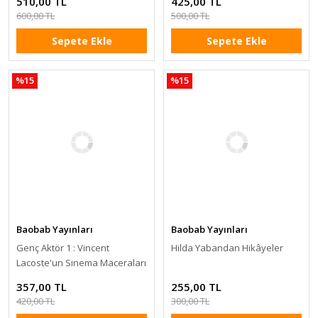
510,00 TL
425,00 TL
600,00 TL
500,00 TL
Sepete Ekle
Sepete Ekle
%15
%15
Baobab Yayınları
Baobab Yayınları
Genç Aktör 1 : Vincent
Hilda Yabandan Hikâyeler
Lacoste'un Sinema Maceraları
357,00 TL
255,00 TL
420,00 TL
300,00 TL