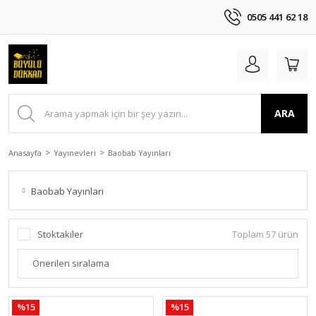
0505 441 62 18
ARA
Anasayfa
Yayınevleri
Baobab Yayınları
Baobab Yayınları
Stoktakiler
Toplam 57 ürün
%15
%15