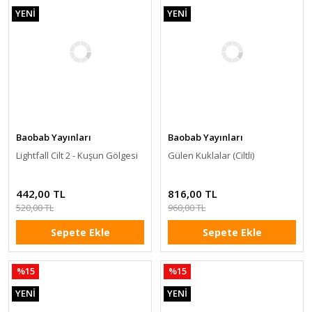
YENİ
YENİ
Baobab Yayınları
Baobab Yayınları
Lightfall Cilt 2 - Kuşun Gölgesi
Gülen Kuklalar (Ciltli)
442,00 TL
816,00 TL
520,00 TL
960,00 TL
Sepete Ekle
Sepete Ekle
%15
%15
YENİ
YENİ