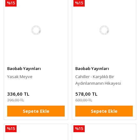
%15
%15
Baobab Yayınları
Baobab Yayınları
Yasak Meyve
Cahiller - Karşılıklı Bir
Aydınlanmanın Hikayesi
336,60 TL
578,00 TL
396,00 TL
680,00 TL
Sepete Ekle
Sepete Ekle
%15
%15