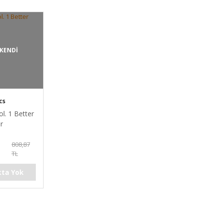
KENDİ
cs
ol. 1 Better
r
808,87
TL
kta Yok