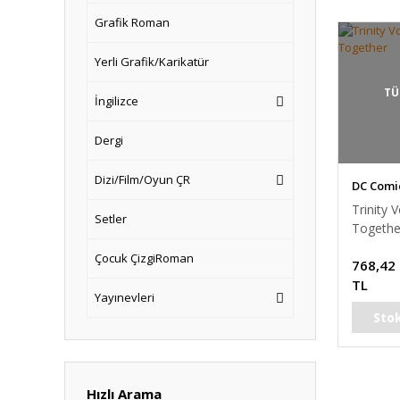
Grafik Roman
Yerli Grafik/Karikatür
TÜ
İngilizce
Dergi
Dizi/Film/Oyun ÇR
DC Comi
Trinity V
Setler
Togethe
Çocuk ÇizgiRoman
768,42
TL
Yayınevleri
Sto
Hızlı Arama