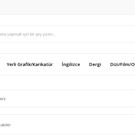
Yerli Grafik/Karikatür
İngilizce
Dergi
Dizi/Film/
ics
takiler