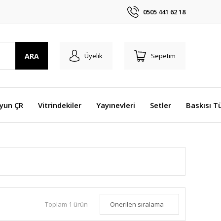
0505 441 62 18
ARA
Üyelik
Sepetim
Oyun ÇR
Vitrindekiler
Yayınevleri
Setler
Baskısı T
Toplam 1 ürün