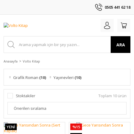
0505 441 62 18
ARA
Anasayfa
Volto Kitap
Grafik Roman
(10)
Yayınevleri
(10)
Stoktakiler
Toplam 10 ürün
YENİ
%15