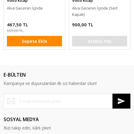
Volto Kitap
Volto Kitap
Alva Gecenin İçinde
Alva Gecenin İçinde (Sert
Kapak)
467,50 TL
900,00 TL
550,00 TL
Sepete Ekle
Stokta Yok
E-BÜLTEN
Kampanya ve duyurulardan ilk siz haberdar olun!
SOSYAL MEDYA
Bizi takip edin, kârlı çıkın!