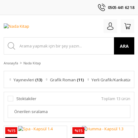
0505 441 62 18
ARA
Anasayfa
Nada Kitap
Yayınevleri
(13)
Grafik Roman
(11)
Yerli Grafik/Karikatür
(2)
Stoktakiler
Toplam 13 ürün
%15
%15