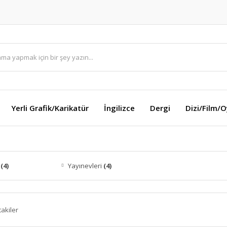
Yerli Grafik/Karikatür
İngilizce
Dergi
Dizi/Film/
a
(4)
Yayınevleri
(4)
takiler