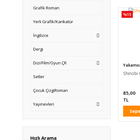
Grafik Roman
%15
Yerli Grafik/Karikatür
İngilizce
Dergi
Dizi/Film/Oyun ÇR
Yakamoz
Shinobi C
Setler
Çocuk ÇizgiRoman
85,00
TL
Yayınevleri
Sepe
Hızlı Arama