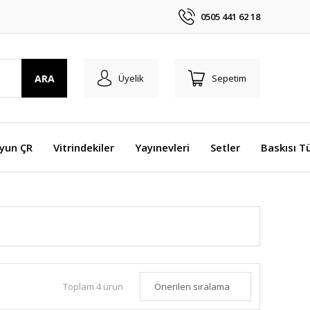
0505 441 62 18
ARA
Üyelik
Sepetim
Oyun ÇR
Vitrindekiler
Yayınevleri
Setler
Baskısı T
Toplam 4 ürün