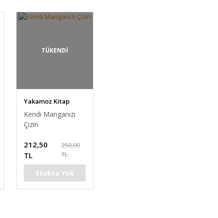
TÜKENDİ
Yakamoz Kitap
Kendi Manganızı
Çizin
212,50
250,00
TL
TL
Stokta Yok