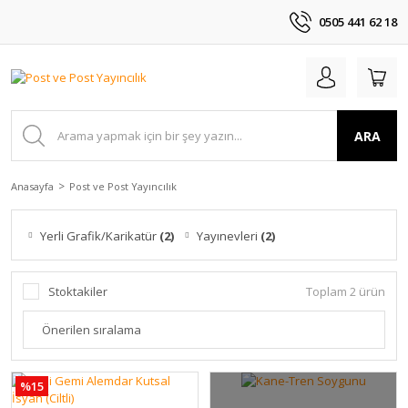
0505 441 62 18
ARA
Anasayfa
Post ve Post Yayıncılık
Yerli Grafik/Karikatür
(2)
Yayınevleri
(2)
Stoktakiler
Toplam 2 ürün
%15