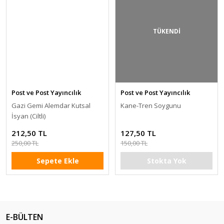
TÜKENDİ
Post ve Post Yayıncılık
Post ve Post Yayıncılık
Gazi Gemi Alemdar Kutsal
Kane-Tren Soygunu
İsyan (Ciltli)
212,50 TL
127,50 TL
250,00 TL
150,00 TL
Sepete Ekle
Stokta Yok
E-BÜLTEN