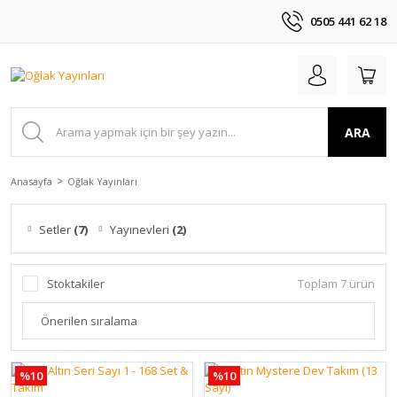
0505 441 62 18
ARA
Anasayfa
Oğlak Yayınları
Setler
(7)
Yayınevleri
(2)
Stoktakiler
Toplam 7 ürün
%10
%10