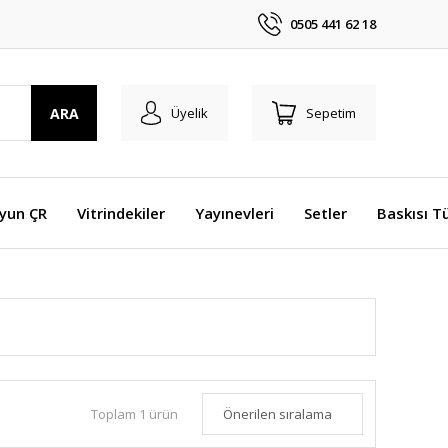
0505 441 62 18
ARA
Üyelik
Sepetim
Oyun ÇR
Vitrindekiler
Yayınevleri
Setler
Baskısı T
Toplam 1 ürün