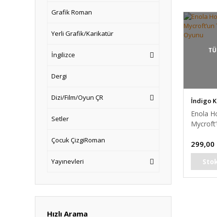
Grafik Roman
Yerli Grafik/Karikatür
TÜ
İngilizce
Dergi
Dizi/Film/Oyun ÇR
İndigo K
Enola H
Setler
Mycroft’
Oyunu
Çocuk ÇizgiRoman
299,00
Sto
Yayınevleri
Hızlı Arama