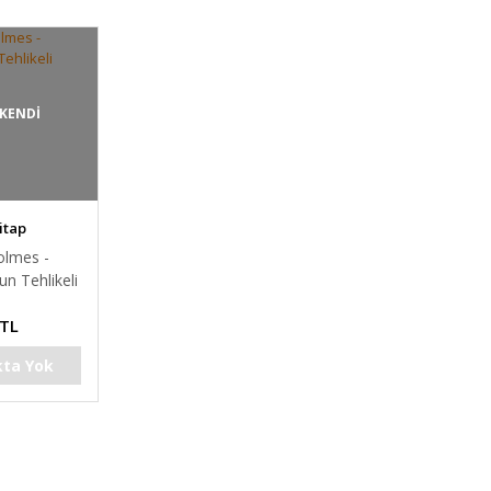
KENDİ
itap
olmes -
un Tehlikeli
 TL
kta Yok