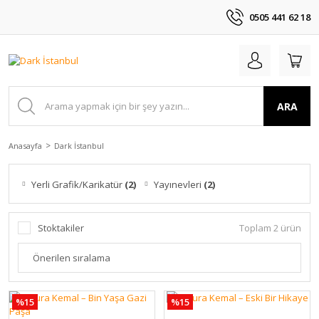
0505 441 62 18
ARA
Anasayfa
Dark İstanbul
Yerli Grafik/Karikatür
(2)
Yayınevleri
(2)
Stoktakiler
Toplam 2 ürün
%15
%15