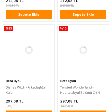
212,08 TL
212,08 TL
249,50 TL
249,50 TL
Sepete Ekle
Sepete Ekle
%15
%15
Beta Byou
Beta Byou
Disney Witch - Arkadaşlığın
Twisted Wonderland -
Kalbi
Heartslabyul Bölümü Cilt 4
297,08 TL
297,08 TL
349,50 TL
349,50 TL