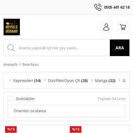
0505 441 62 18
ARA
Anasayfa
Beta Byou
Yayınevleri
(54)
Dizi/Film/Oyun ÇR
(28)
Manga
(22)
Graf
Stoktakiler
Toplam 54 ürün
%15
%15