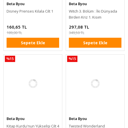
Beta Byou
Beta Byou
Disney Prenses Kilala Cilt 1
Witch 3. Bölüm : İki Dünyada
Birden Kriz 1. Kısım
160,65 TL
297,08 TL
189,00 TL
349,50 TL
Sepete Ekle
Sepete Ekle
%15
%15
Beta Byou
Beta Byou
Kitap Kurdu'nun Yükselişi Cilt 4
Twisted Wonderland