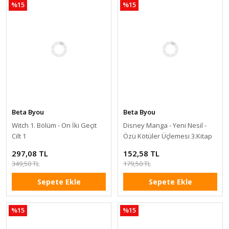
%15
%15
Beta Byou
Beta Byou
Witch 1. Bölüm - On İki Geçit
Disney Manga - Yeni Nesil -
Cilt 1
Özü Kötüler Üçlemesi 3.Kitap
297,08 TL
152,58 TL
349,50 TL
179,50 TL
Sepete Ekle
Sepete Ekle
%15
%15