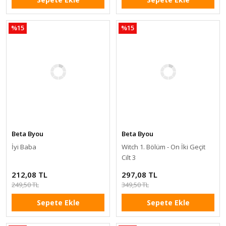
%15
%15
Beta Byou
Beta Byou
İyi Baba
Witch 1. Bölüm - On İki Geçit
Cilt 3
212,08 TL
297,08 TL
249,50 TL
349,50 TL
Sepete Ekle
Sepete Ekle