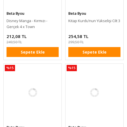
Beta Byou
Beta Byou
Disney Manga - Kırmızı -
Kitap Kurdu’nun Yükselişi Cilt 3
Gerçek 4 x Town
212,08 TL
254,58 TL
249,50 TL
299,50 TL
Sepete Ekle
Sepete Ekle
%15
%15