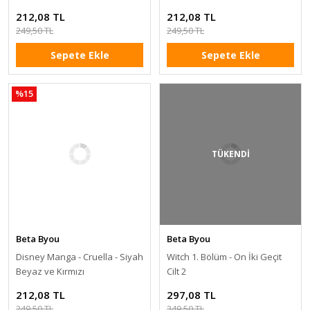
212,08 TL
212,08 TL
249,50 TL
249,50 TL
Sepete Ekle
Sepete Ekle
%15
TÜKENDİ
Beta Byou
Beta Byou
Disney Manga - Cruella - Siyah
Witch 1. Bölüm - On İki Geçit
Beyaz ve Kırmızı
Cilt 2
212,08 TL
297,08 TL
249,50 TL
349,50 TL