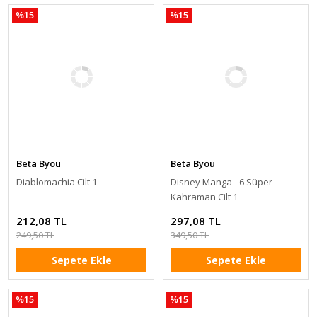
%15
%15
Beta Byou
Beta Byou
Diablomachia Cilt 1
Disney Manga - 6 Süper
Kahraman Cilt 1
212,08 TL
297,08 TL
249,50 TL
349,50 TL
Sepete Ekle
Sepete Ekle
%15
%15