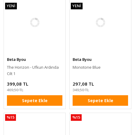
YENİ
YENİ
Beta Byou
Beta Byou
The Horizon - Ufkun Ardında
Monotone Blue
Cilt 1
399,08 TL
297,08 TL
469,50 TL
349,50 TL
Sepete Ekle
Sepete Ekle
%15
%15