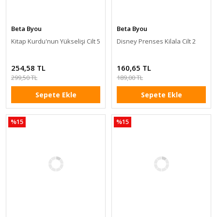
Beta Byou
Beta Byou
Kitap Kurdu'nun Yükselişi Cilt 5
Disney Prenses Kilala Cilt 2
254,58 TL
160,65 TL
299,50 TL
189,00 TL
Sepete Ekle
Sepete Ekle
%15
%15