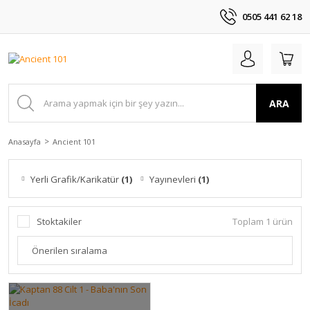
0505 441 62 18
ARA
Anasayfa
Ancient 101
Yerli Grafik/Karikatür
(1)
Yayınevleri
(1)
Stoktakiler
Toplam 1 ürün