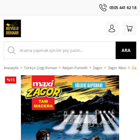
0505 441 62 18
ARA
Anasayfa
Türkçe Çizgi Roman
İtalyan Fumetti
Zagor
Zagor Maxi
Zago
%15