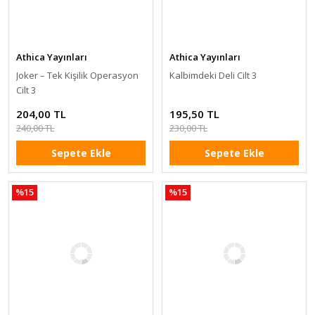
Athica Yayınları
Athica Yayınları
Joker – Tek Kişilik Operasyon
Kalbimdeki Deli Cilt 3
Cilt 3
204,00 TL
195,50 TL
240,00 TL
230,00 TL
Sepete Ekle
Sepete Ekle
%15
%15