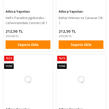
Athica Yayınları
Athica Yayınları
Hell's Paradise Jigokuraku :
Bahar Fırtınası ve Canavar Cilt
Cehennemdeki Cennet Cilt 1
1
212,50 TL
212,50 TL
250,00 TL
250,00 TL
Sepete Ekle
Sepete Ekle
%15
%15
YENİ
YENİ