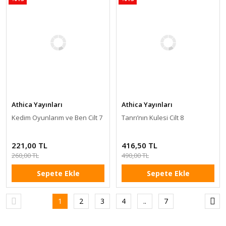
Athica Yayınları
Athica Yayınları
Kedim Oyunlarım ve Ben Cilt 7
Tanrı’nın Kulesi Cilt 8
221,00 TL
416,50 TL
260,00 TL
490,00 TL
Sepete Ekle
Sepete Ekle
1
2
3
4
..
7