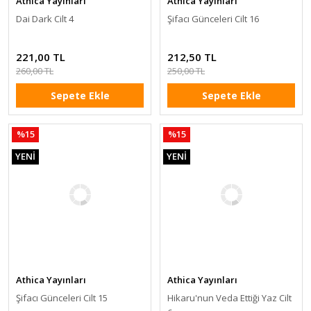
Athica Yayınları
Athica Yayınları
Dai Dark Cilt 4
Şifacı Günceleri Cilt 16
221,00 TL
212,50 TL
260,00 TL
250,00 TL
Sepete Ekle
Sepete Ekle
%15
%15
YENİ
YENİ
Athica Yayınları
Athica Yayınları
Şifacı Günceleri Cilt 15
Hikaru'nun Veda Ettiği Yaz Cilt