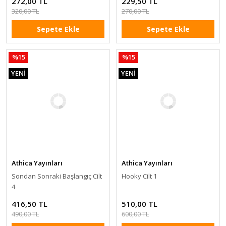
272,00 TL
229,50 TL
320,00 TL
270,00 TL
Sepete Ekle
Sepete Ekle
%15
%15
YENİ
YENİ
Athica Yayınları
Athica Yayınları
Sondan Sonraki Başlangıç Cilt
Hooky Cilt 1
4
416,50 TL
510,00 TL
490,00 TL
600,00 TL