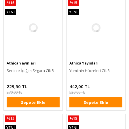
%15
%15
YENİ
YENİ
Athica Yayınları
Athica Yayınları
Seninle İçtiğim S*gara Cilt 5
Yumi'nin Hücreleri Cilt 3
229,50 TL
442,00 TL
270,00 TL
520,00 TL
Sepete Ekle
Sepete Ekle
%15
%15
YENİ
YENİ