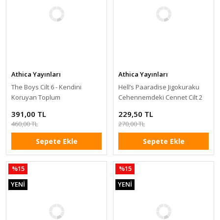
Athica Yayınları
Athica Yayınları
The Boys Cilt 6 - Kendini
Hell’s Paaradise Jigokuraku
Koruyan Toplum
Cehennemdeki Cennet Cilt 2
391,00 TL
229,50 TL
460,00 TL
270,00 TL
Sepete Ekle
Sepete Ekle
%15
%15
YENİ
YENİ