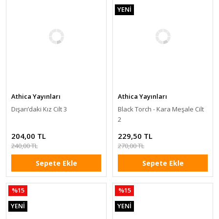
YENİ
Athica Yayınları
Athica Yayınları
Dışarı’daki Kız Cilt 3
Black Torch - Kara Meşale Cilt
2
204,00 TL
229,50 TL
240,00 TL
270,00 TL
Sepete Ekle
Sepete Ekle
%15
%15
YENİ
YENİ