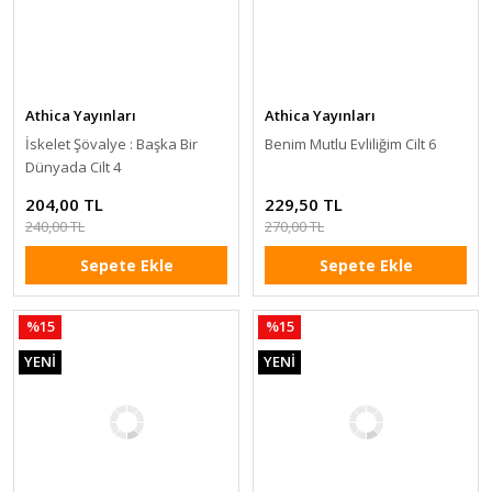
Athica Yayınları
Athica Yayınları
İskelet Şövalye : Başka Bir
Benim Mutlu Evliliğim Cilt 6
Dünyada Cilt 4
204,00 TL
229,50 TL
240,00 TL
270,00 TL
Sepete Ekle
Sepete Ekle
%15
%15
YENİ
YENİ