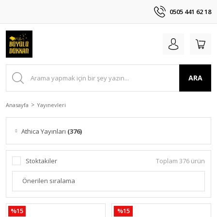
0505 441 62 18
ARA
Anasayfa
Yayınevleri
Athica Yayınları
(376)
Stoktakiler
Toplam 376 ürün
%15
%15