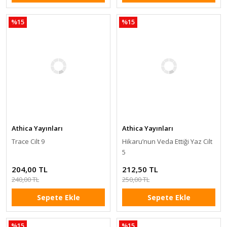
%15
%15
Athica Yayınları
Athica Yayınları
Trace Cilt 9
Hikaru’nun Veda Ettiği Yaz Cilt
5
204,00 TL
212,50 TL
240,00 TL
250,00 TL
Sepete Ekle
Sepete Ekle
%15
%15