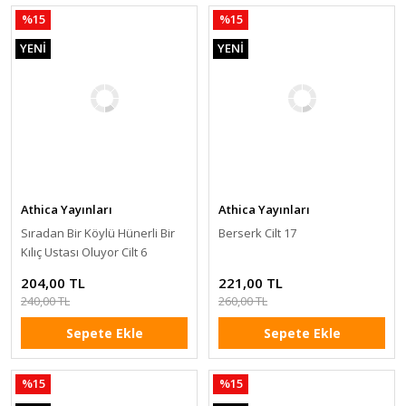
%15
%15
YENİ
YENİ
Athica Yayınları
Athica Yayınları
Sıradan Bir Köylü Hünerli Bir
Berserk Cilt 17
Kılıç Ustası Oluyor Cilt 6
204,00 TL
221,00 TL
240,00 TL
260,00 TL
Sepete Ekle
Sepete Ekle
%15
%15