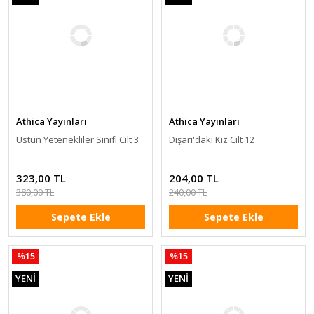
Athica Yayınları
Athica Yayınları
Üstün Yetenekliler Sınıfı Cilt 3
Dışarı'daki Kız Cilt 12
323,00 TL
204,00 TL
380,00 TL
240,00 TL
Sepete Ekle
Sepete Ekle
%15
%15
YENİ
YENİ