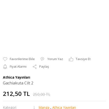
Yorum Yaz
Tavsiye Et
Fiyat Alarmı
Paylaş
Athica Yayınları
Gachiakuta Cilt 2
212,50 TL
250,00 TL
Kategori
Manga
,
Athica Yayınları