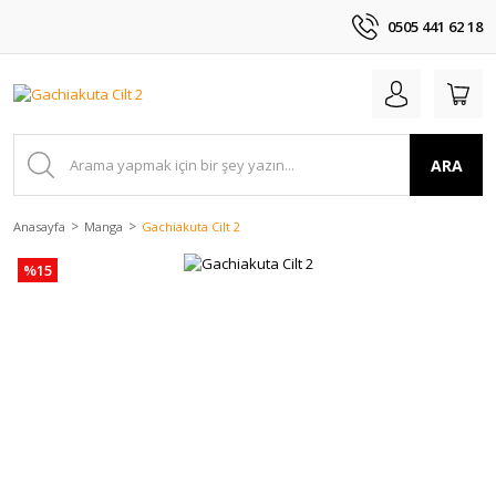
0505 441 62 18
ARA
Anasayfa
Manga
Gachiakuta Cilt 2
%15