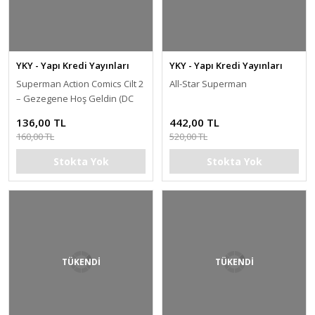
YKY - Yapı Kredi Yayınları
YKY - Yapı Kredi Yayınları
Superman Action Comics Cilt 2
All-Star Superman
– Gezegene Hoş Geldin (DC
Rebirth)
136,00 TL
442,00 TL
160,00 TL
520,00 TL
Stokta Yok
Stokta Yok
TÜKENDİ
TÜKENDİ