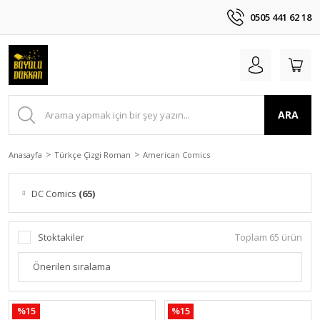
0505 441 62 18
ARA
Anasayfa
Türkçe Çizgi Roman
American Comics
DC Comics
(65)
Stoktakiler
Toplam 65 ürün
%15
%15