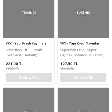
TÜKENDİ
TÜKENDİ
YKY - Yapı Kredi Yayınları
YKY - Yapı Kredi Yayınları
Superman Cilt 3 – Paralel
Superman Cilt 2 – Süper
Evrenler (DC Rebirth)
Oğul’un Sınavları (DC Rebirth)
221,00 TL
127,50 TL
260,00 TL
150,00 TL
Stokta Yok
Stokta Yok