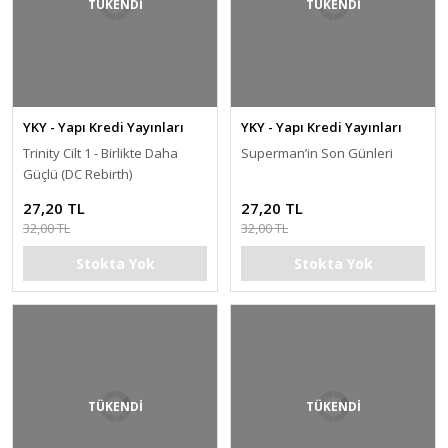
TÜKENDİ
TÜKENDİ
YKY - Yapı Kredi Yayınları
YKY - Yapı Kredi Yayınları
Trinity Cilt 1 - Birlikte Daha
Superman’in Son Günleri
Güçlü (DC Rebirth)
27,20 TL
27,20 TL
32,00 TL
32,00 TL
Stokta Yok
Stokta Yok
TÜKENDİ
TÜKENDİ