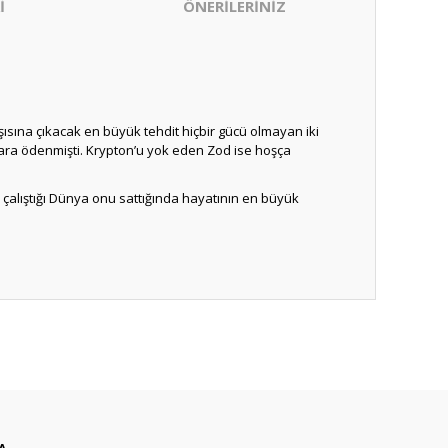
İ
ÖNERİLERİNİZ
sına çıkacak en büyük tehdit hiçbir gücü olmayan iki
para ödenmişti. Krypton’u yok eden Zod ise hoşça
çalıştığı Dünya onu sattığında hayatının en büyük
ıza iletebilirsiniz.