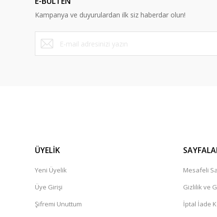
E-BÜLTEN
Ürün bilgilerinde hatalar bulunuyor.
Kampanya ve duyurulardan ilk siz haberdar olun!
Ürün fiyatı diğer sitelerden daha pahalı.
Bu ürüne benzer farklı alternatifler olmalı.
ÜYELİK
SAYFALA
Yeni Üyelik
Mesafeli Sa
Üye Girişi
Gizlilik ve 
Şifremi Unuttum
İptal İade K