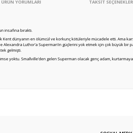
ÜRÜN YORUMLARI
TAKSİT SEÇENEKLER
n insafına bıraktı.
 Kent dünyanın en ölümcül ve korkunç kötüleriyle mücadele etti. Ama karşı
ve Alexandra Luthor’a Superman’in güçlerini yok etmek için çok büyük bir 
ek gelmişti.
 kimse yoktu. Smallville’den gelen Superman olacak genç adam, kurtarmaya 
er konularda yetersiz gördüğünüz noktaları öneri formunu kullanarak tarafım
Bu ürüne ilk yorumu siz yapın!
Yorum Yaz