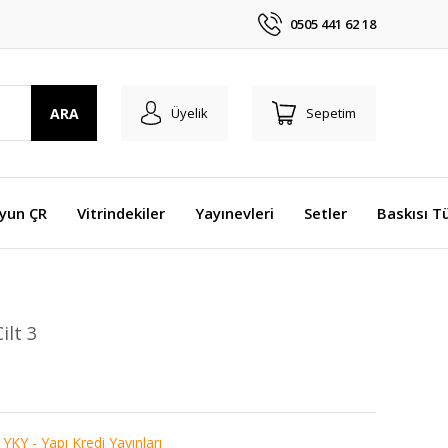
0505 441 62 18
ARA
Üyelik
Sepetim
Oyun ÇR
Vitrindekiler
Yayınevleri
Setler
Baskısı T
ilt 3
,
YKY - Yapı Kredi Yayınları