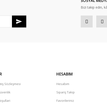
SOSYAL MEDY
Bizi takip edin, kâr
Gönder
R
HESABIM
tış Sözleşmesi
Hesabım
Güvenlik
Sipariş Takip
oşullari
Favorileriniz