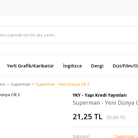
Yerli Grafik/Karikatür
İngilizce
Dergi
Dizi/Film/
ics
Superman
Superman - Yeni Dünya Cilt 3
YKY - Yapı Kredi Yayınları
Superman - Yeni Dünya C
21,25 TL
25,00 TL
Kategori
Superman