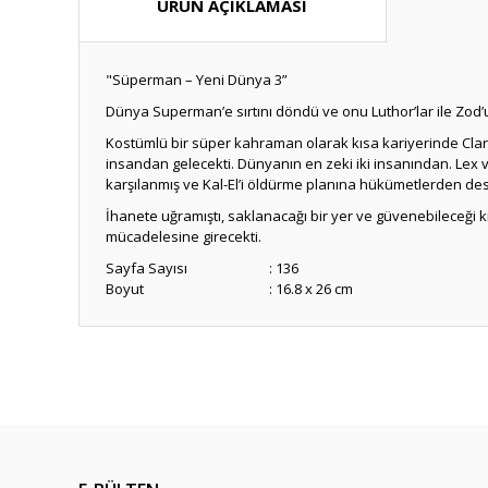
ÜRÜN AÇIKLAMASI
"Süperman – Yeni Dünya 3”
Dünya Superman’e sırtını döndü ve onu Luthor’lar ile Zod’u
Kostümlü bir süper kahraman olarak kısa kariyerinde Clark
insandan gelecekti. Dünyanın en zeki iki insanından. Lex 
karşılanmış ve Kal-El’i öldürme planına hükümetlerden dest
İhanete uğramıştı, saklanacağı bir yer ve güvenebileceği
mücadelesine girecekti.
Sayfa Sayısı
: 136
Boyut
: 16.8 x 26 cm
Bu ürünün fiyat bilgisi, resim, ürün açıklamalarında ve diğ
Görüş ve önerileriniz için teşekkür ederiz.
Ürün resmi kalitesiz, bozuk veya görüntülenemiyor.
Ürün açıklamasında eksik bilgiler bulunuyor.